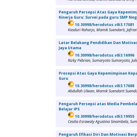
Pengaruh Persepsi Atas Gaya Kepemimp
Kinerja Guru: Survei pada guru SMP Neg
10.30998/herodotus.v8i3.17081
Kasduri Raharjo, Mamik Suendarti, Jafri
Latar Belakang Pendidikan Dan Motivas
Jaya Utama
10.30998/herodotus.v8i3.16996
Rizky Pebrian, Sumaryoto Sumaryoto, Juli
Presepsi Atas Gaya Kepemimpinan Kepa
Guru
10.30998/herodotus.v8i3.17688
Abdullah Ulwan, Mamik Suendarti Suenda
Pengaruh Persepsi atas Media Pembela
Belajar IPS
10.30998/herodotus.v8i3.19955
Cesilia Esrawaty Agustina Sinambela, Su
Pengaruh Efikasi Diri Dan Motivasi Ber