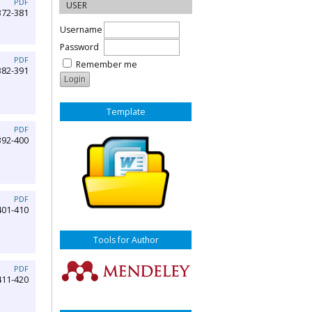
PDF
USER
372-381
Username
Password
PDF
Remember me
382-391
Template
PDF
392-400
PDF
401-410
Tools for Author
PDF
411-420