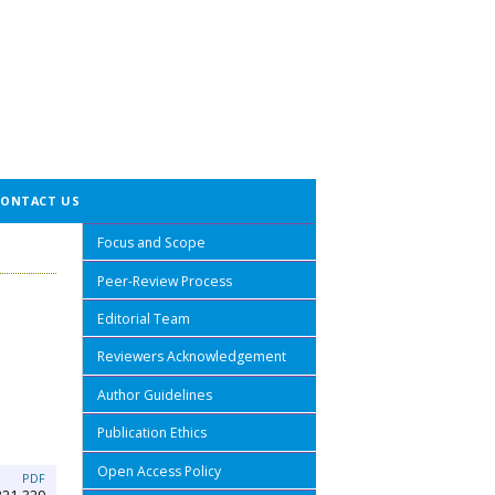
CONTACT US
Focus and Scope
Peer-Review Process
Editorial Team
Reviewers Acknowledgement
Author Guidelines
Publication Ethics
Open Access Policy
PDF