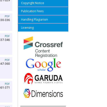
321-329
Copyright Notice
Publication Fees
PDF
Handling Plagiarism
330-336
Licensing
PDF
337-346
PDF
347-360
PDF
361-371