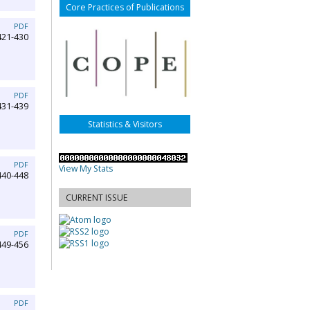
Core Practices of Publications
PDF
421-430
PDF
431-439
Statistics & Visitors
PDF
View My Stats
440-448
CURRENT ISSUE
PDF
449-456
PDF