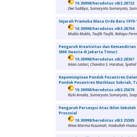
10.30998/herodotus.v8i3.28722
Dwi Sudibyo, Sumaryoto Sumaryoto, Sum
Sejarah Pramuka Masa Orde Baru 1970-
10.30998/herodotus.v8i3.28704
Muklis Muklis, Taufik Taufik, Rahayu Per
Pengaruh Kreativitas dan Kemandirian
SMK Swasta di Jakarta Timur)
10.30998/herodotus.v8i3.28367
Intan Lestari, Chandra S. Haratua, Syahid
Kepemimpinan Pondok Pesantren Dalam
Pondok Pesantren Mathlaus Sobriah, T
10.30998/herodotus.v8i3.25670
Rizki Amalia, Sumaryoto Sumaryoto, Soep
Pengaruh Persespsi Atas Iklim Sekolah
Prososial
10.30998/herodotus.v8i3.25585
Wina Marma Kusumah, Hasbullah Hasbul