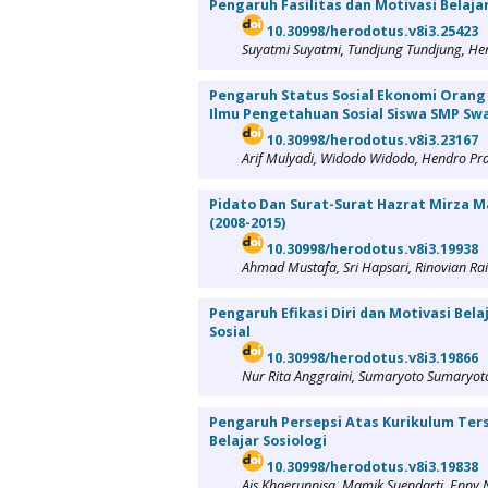
Pengaruh Fasilitas dan Motivasi Belaja
10.30998/herodotus.v8i3.25423
Suyatmi Suyatmi, Tundjung Tundjung, H
Pengaruh Status Sosial Ekonomi Orang 
Ilmu Pengetahuan Sosial Siswa SMP Sw
10.30998/herodotus.v8i3.23167
Arif Mulyadi, Widodo Widodo, Hendro Pr
Pidato Dan Surat-Surat Hazrat Mirza 
(2008-2015)
10.30998/herodotus.v8i3.19938
Ahmad Mustafa, Sri Hapsari, Rinovian Rai
Pengaruh Efikasi Diri dan Motivasi Bel
Sosial
10.30998/herodotus.v8i3.19866
Nur Rita Anggraini, Sumaryoto Sumaryo
Pengaruh Persepsi Atas Kurikulum Ters
Belajar Sosiologi
10.30998/herodotus.v8i3.19838
Ais Khaerunnisa, Mamik Suendarti, Enny