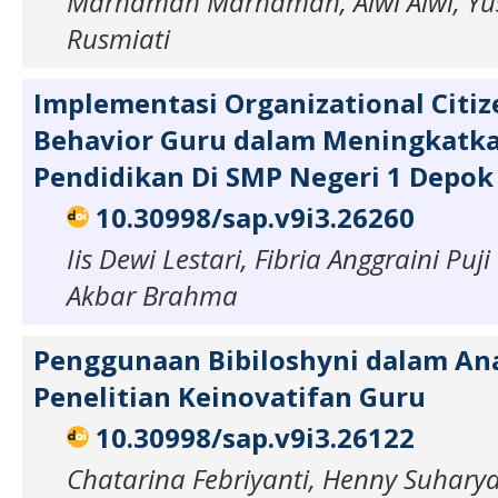
Marhamah Marhamah, Alwi Alwi, Yu
Rusmiati
Implementasi Organizational Citiz
Behavior Guru dalam Meningkatka
Pendidikan Di SMP Negeri 1 Depok
10.30998/sap.v9i3.26260
Iis Dewi Lestari, Fibria Anggraini Puji
Akbar Brahma
Penggunaan Bibiloshyni dalam Ana
Penelitian Keinovatifan Guru
10.30998/sap.v9i3.26122
Chatarina Febriyanti, Henny Suhary