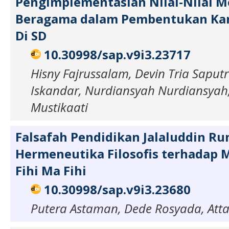
Pengimplementasian Nilai-Nilai M
Beragama dalam Pembentukan Kar
Di SD
10.30998/sap.v9i3.23717
Hisny Fajrussalam, Devin Tria Saput
Iskandar, Nurdiansyah Nurdiansyah
Mustikaati
Falsafah Pendidikan Jalaluddin Rum
Hermeneutika Filosofis terhadap 
Fihi Ma Fihi
10.30998/sap.v9i3.23680
Putera Astaman, Dede Rosyada, Attab