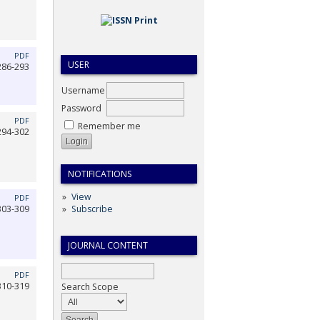
PDF
USER
286-293
Username
Password
PDF
Remember me
294-302
NOTIFICATIONS
View
PDF
303-309
Subscribe
JOURNAL CONTENT
PDF
310-319
Search Scope