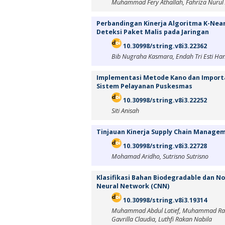
Muhammad Fery Athallah, Fahriza Nurul
Perbandingan Kinerja Algoritma K-Near
Deteksi Paket Malis pada Jaringan
10.30998/string.v8i3.22362
Bib Nugraha Kasmara, Endah Tri Esti Han
Implementasi Metode Kano dan Impor
Sistem Pelayanan Puskesmas
10.30998/string.v8i3.22252
Siti Anisah
Tinjauan Kinerja Supply Chain Managem
10.30998/string.v8i3.22728
Mohamad Aridho, Sutrisno Sutrisno
Klasifikasi Bahan Biodegradable dan 
Neural Network (CNN)
10.30998/string.v8i3.19314
Muhammad Abdul Latief, Muhammad Rasikh
Gavrilla Claudia, Luthfi Rakan Nabila