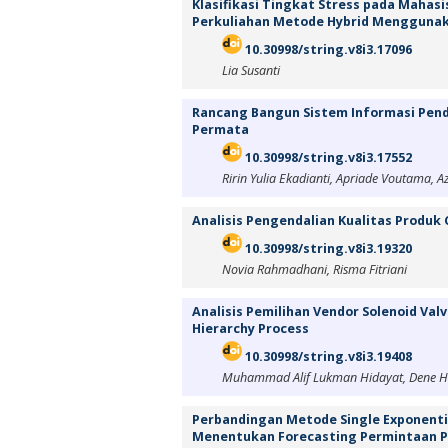
Klasifikasi Tingkat Stress pada Maha
Perkuliahan Metode Hybrid Menggunak
10.30998/string.v8i3.17096
Lia Susanti
Rancang Bangun Sistem Informasi Pend
Permata
10.30998/string.v8i3.17552
Ririn Yulia Ekadianti, Apriade Voutama, Az
Analisis Pengendalian Kualitas Produk
10.30998/string.v8i3.19320
Novia Rahmadhani, Risma Fitriani
Analisis Pemilihan Vendor Solenoid Va
Hierarchy Process
10.30998/string.v8i3.19408
Muhammad Alif Lukman Hidayat, Dene 
Perbandingan Metode Single Exponenti
Menentukan Forecasting Permintaan 