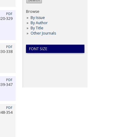
Browse
PDF
By Issue
320-329
By Author
By Title
Other Journals
PDF
FONT SIZE
330-338
PDF
339-347
PDF
348-354