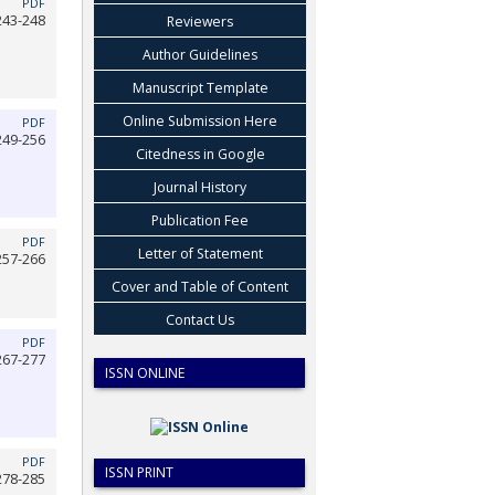
PDF
243-248
Reviewers
Author Guidelines
Manuscript Template
Online Submission Here
PDF
249-256
Citedness in Google
Journal History
Publication Fee
PDF
Letter of Statement
257-266
Cover and Table of Content
Contact Us
PDF
267-277
ISSN ONLINE
PDF
ISSN PRINT
278-285