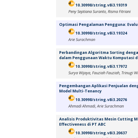
10.30998/string.v8i3.19319
Peny Septiana Suranto, Risma Fitriani
Optimasi Pengalaman Pengguna: Evaluas
10.30998/string.v8i3.19324
Arie Surachman
Perbandingan Algoritma Sorting den
dalam Penggunaan Waktu Komputasi 
10.30998/string.v8i3.17972
Surya Wijaya, Fauziah Fauziah, Trinugi W
Pengembangan Aplikasi Penjualan de
Model Multi-Tenancy
10.30998/string.v8i3.20276
Ahmadi Ahmadi, Arie Surachman
Analisis Produktivitas Mesin Cutting
Effectiveness di PT ABC
10.30998/string.v8i3.20637