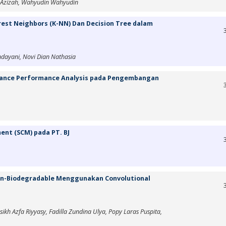
 Azizah, Wahyudin Wahyudin
est Neighbors (K-NN) Dan Decision Tree dalam
dayani, Novi Dian Nathasia
tance Performance Analysis pada Pengembangan
ent (SCM) pada PT. BJ
Non-Biodegradable Menggunakan Convolutional
 Azfa Riyyasy, Fadilla Zundina Ulya, Popy Laras Puspita,