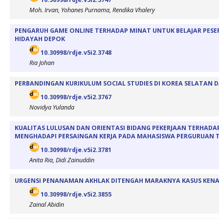
Moh. Irvan, Yohanes Purnama, Rendika Vhalery
PENGARUH GAME ONLINE TERHADAP MINAT UNTUK BELAJAR PESERT
HIDAYAH DEPOK
10.30998/rdje.v5i2.3748
Ria Johan
PERBANDINGAN KURIKULUM SOCIAL STUDIES DI KOREA SELATAN 
10.30998/rdje.v5i2.3767
Novidya Yulanda
KUALITAS LULUSAN DAN ORIENTASI BIDANG PEKERJAAN TERHAD
MENGHADAPI PERSAINGAN KERJA PADA MAHASISWA PERGURUAN T
10.30998/rdje.v5i2.3781
Anita Ria, Didi Zainuddin
URGENSI PENANAMAN AKHLAK DITENGAH MARAKNYA KASUS KEN
10.30998/rdje.v5i2.3855
Zainal Abidin