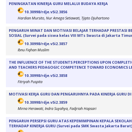
PENINGKATAN KINERJA GURU MELALUI BUDAYA KERJA
10.30998/rdje.v5i2.3856
Hardian Mursito, Nur Amega Setiawati, Tjipto Djuhartono
PENGARUH MINAT DAN MOTIVASI BELAJAR TERHADAP PRESTASI B
SOSIAL (Survei pada siswa kelas VIII MTs Swasta di Jakarta Timur
10.30998/rdje.v5i2.3857
Ibnu Fiqhan Muslim
THE INFLUENCE OF THE STUDENTS PERCEPTIONS UPON COMPLETIO
AND TEACHERS PEDAGOGIC COMPETENCE TOWARD ECONOMICS L
10.30998/rdje.v5i2.3858
Fitriyah Puspita
MOTIVASI KERJA GURU DAN PENGARUHNYA PADA KINERJA GURU DI
10.30998/rdje.v5i2.3859
Mirna Herawati, Indra Suyahya, Fadjriah Hapsari
PENGARUH PERSEPSI GURU ATAS KEPEMIMPINAN KEPALA SEKOLAH
TERHADAP KINERJA GURU (Survei pada SMK Swasta Jakarta Barat