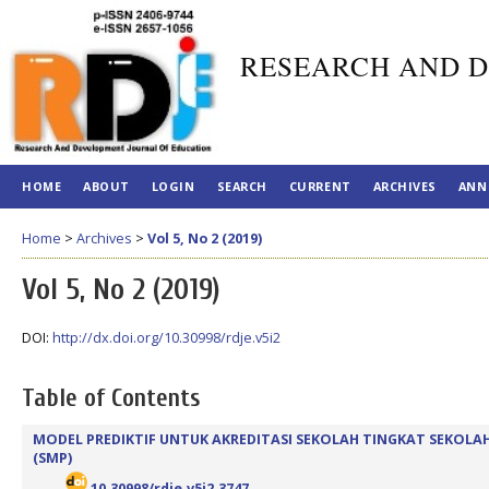
RESEARCH AND D
HOME
ABOUT
LOGIN
SEARCH
CURRENT
ARCHIVES
ANN
Home
>
Archives
>
Vol 5, No 2 (2019)
Vol 5, No 2 (2019)
DOI:
http://dx.doi.org/10.30998/rdje.v5i2
Table of Contents
MODEL PREDIKTIF UNTUK AKREDITASI SEKOLAH TINGKAT SEKOL
(SMP)
10.30998/rdje.v5i2.3747