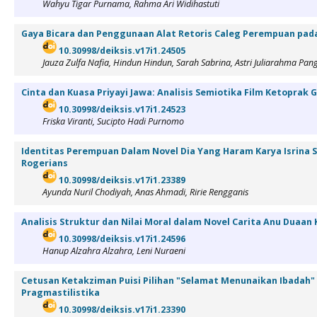
Wahyu Tigar Purnama, Rahma Ari Widihastuti
Gaya Bicara dan Penggunaan Alat Retoris Caleg Perempuan pada
10.30998/deiksis.v17i1.24505
Jauza Zulfa Nafia, Hindun Hindun, Sarah Sabrina, Astri Juliarahma Pang
Cinta dan Kuasa Priyayi Jawa: Analisis Semiotika Film Ketoprak
10.30998/deiksis.v17i1.24523
Friska Viranti, Sucipto Hadi Purnomo
Identitas Perempuan Dalam Novel Dia Yang Haram Karya Isrina S
Rogerians
10.30998/deiksis.v17i1.23389
Ayunda Nuril Chodiyah, Anas Ahmadi, Ririe Rengganis
Analisis Struktur dan Nilai Moral dalam Novel Carita Anu Duaa
10.30998/deiksis.v17i1.24596
Hanup Alzahra Alzahra, Leni Nuraeni
Cetusan Ketakziman Puisi Pilihan "Selamat Menunaikan Ibadah" 
Pragmastilistika
10.30998/deiksis.v17i1.23390