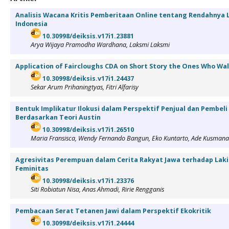
Analisis Wacana Kritis Pemberitaan Online tentang Rendahnya L
Indonesia
10.30998/deiksis.v17i1.23881
Arya Wijaya Pramodha Wardhana, Laksmi Laksmi
Application of Faircloughs CDA on Short Story the Ones Who W
10.30998/deiksis.v17i1.24437
Sekar Arum Prihaningtyas, Fitri Alfarisy
Bentuk Implikatur Ilokusi dalam Perspektif Penjual dan Pembeli 
Berdasarkan Teori Austin
10.30998/deiksis.v17i1.26510
Maria Fransisca, Wendy Fernando Bangun, Eko Kuntarto, Ade Kusmana
Agresivitas Perempuan dalam Cerita Rakyat Jawa terhadap Laki-
Feminitas
10.30998/deiksis.v17i1.23376
Siti Robiatun Nisa, Anas Ahmadi, Ririe Rengganis
Pembacaan Serat Tetanen Jawi dalam Perspektif Ekokritik
10.30998/deiksis.v17i1.24444