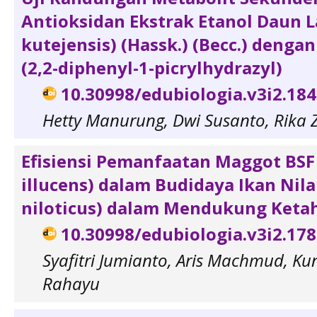
Antioksidan Ekstrak Etanol Daun L
kutejensis) (Hassk.) (Becc.) deng
(2,2-diphenyl-1-picrylhydrazyl)
10.30998/edubiologia.v3i2.18
Hetty Manurung, Dwi Susanto, Rika Z
Efisiensi Pemanfaatan Maggot BSF
illucens) dalam Budidaya Ikan Nil
niloticus) dalam Mendukung Ket
10.30998/edubiologia.v3i2.17
Syafitri Jumianto, Aris Machmud, Ku
Rahayu