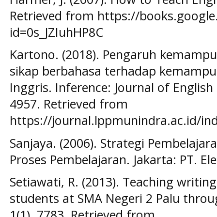
Retrieved from https://books.google
id=0s_JZIuhHP8C
Kartono. (2018). Pengaruh kemamp
sikap berbahasa terhadap kemampua
Inggris. Inference: Journal of Englis
4957. Retrieved from
https://journal.lppmunindra.ac.id/in
Sanjaya. (2006). Strategi Pembelajar
Proses Pembelajaran. Jakarta: PT. E
Setiawati, R. (2013). Teaching writin
students at SMA Negeri 2 Palu throu
1(1), 7783. Retrieved from