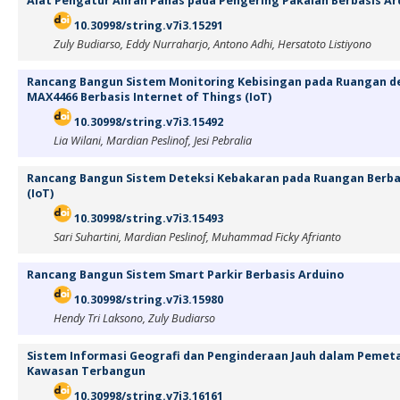
Alat Pengatur Aliran Panas pada Pengering Pakaian Berbasis Ar
10.30998/string.v7i3.15291
Zuly Budiarso, Eddy Nurraharjo, Antono Adhi, Hersatoto Listiyono
Rancang Bangun Sistem Monitoring Kebisingan pada Ruangan d
MAX4466 Berbasis Internet of Things (IoT)
10.30998/string.v7i3.15492
Lia Wilani, Mardian Peslinof, Jesi Pebralia
Rancang Bangun Sistem Deteksi Kebakaran pada Ruangan Berbas
(IoT)
10.30998/string.v7i3.15493
Sari Suhartini, Mardian Peslinof, Muhammad Ficky Afrianto
Rancang Bangun Sistem Smart Parkir Berbasis Arduino
10.30998/string.v7i3.15980
Hendy Tri Laksono, Zuly Budiarso
Sistem Informasi Geografi dan Penginderaan Jauh dalam Pemet
Kawasan Terbangun
10.30998/string.v7i3.16161