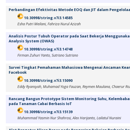
Perbandingan Efektivitas Metode EOQ dan JIT dalam Pengelola
10.30998/string.v7i3.14585
Esha Putri Meilani, Fahriza Nurul Azizah
Analisis Postur Tubuh Operator pada Saat Bekerja Menggunak
Analysis System (OWAS)
10.30998/string.v7i3.14748
Firman Zuhuri Yanto, Sutrisno Sutrisno
Survei Tingkat Pemahaman Mahasiswa Mengenai Ancaman Kea
Facebook
10.30998/string.v7i3.15090
Eddy Ryansyah, Muhamad Yoga Fauzan, Reymen Maulana, Chaerur Roz
Rancang Bangun Prototype Sistem Monitoring Suhu, Kelembaban
pada Tanaman Cabai Berbasis IoT
10.30998/string.v7i3.15139
Muhammad Yasmin Nur Shahrosi, Alex Harijanto, Lailatul Nuraini