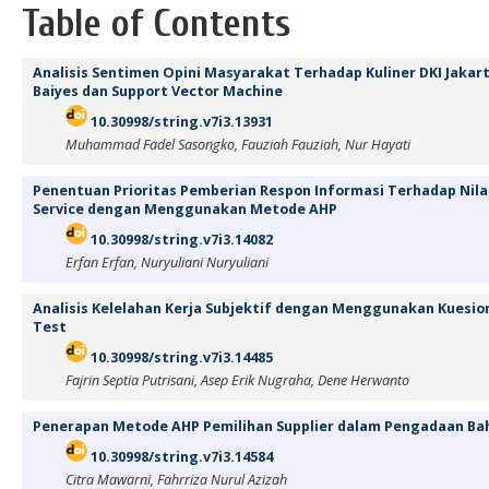
Table of Contents
Analisis Sentimen Opini Masyarakat Terhadap Kuliner DKI Jaka
Baiyes dan Support Vector Machine
10.30998/string.v7i3.13931
Muhammad Fadel Sasongko, Fauziah Fauziah, Nur Hayati
Penentuan Prioritas Pemberian Respon Informasi Terhadap Nila
Service dengan Menggunakan Metode AHP
10.30998/string.v7i3.14082
Erfan Erfan, Nuryuliani Nuryuliani
Analisis Kelelahan Kerja Subjektif dengan Menggunakan Kuesion
Test
10.30998/string.v7i3.14485
Fajrin Septia Putrisani, Asep Erik Nugraha, Dene Herwanto
Penerapan Metode AHP Pemilihan Supplier dalam Pengadaan Bah
10.30998/string.v7i3.14584
Citra Mawarni, Fahrriza Nurul Azizah