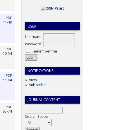
PDF
41-49
USER
Username
Password
PDF
Remember me
50-54
NOTIFICATIONS
PDF
55-64
View
Subscribe
JOURNAL CONTENT
PDF
65-74
Search Scope