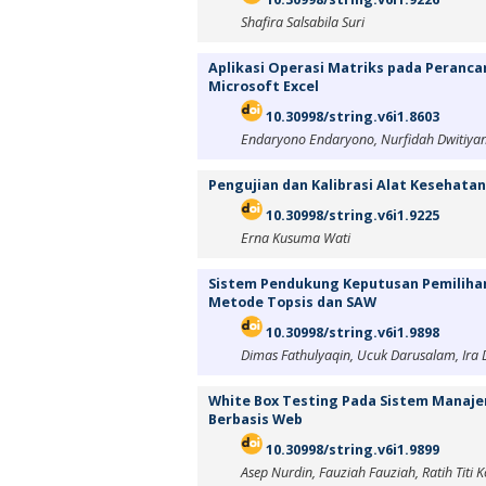
Shafira Salsabila Suri
Aplikasi Operasi Matriks pada Peranc
Microsoft Excel
10.30998/string.v6i1.8603
Endaryono Endaryono, Nurfidah Dwitiyant
Pengujian dan Kalibrasi Alat Kesehata
10.30998/string.v6i1.9225
Erna Kusuma Wati
Sistem Pendukung Keputusan Pemiliha
Metode Topsis dan SAW
10.30998/string.v6i1.9898
Dimas Fathulyaqin, Ucuk Darusalam, Ira D
White Box Testing Pada Sistem Manaje
Berbasis Web
10.30998/string.v6i1.9899
Asep Nurdin, Fauziah Fauziah, Ratih Titi 