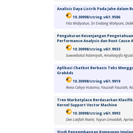
Analisis Daya Listrik Pada Jahe dalam 
10.30998/string.v6i1.9586
Fita Widiyatun, Sri Endang Wahyuni, Did
Pengukuran Kesenjangan Pengetahuan
Performance Analysis dan Root Cause A
10.30998/string.v6i1.9933
Suwaebatul Aslamiyah, Amaliasyifa Agust
Aplikasi Chatbot Berbasis Teks Menggu
GrabAds
10.30998/string.v6i1.9919
Rena Cahya Hutama, Fauziah Fauziah, Rat
Tren Marketplace Berdasarkan Klasif
Kernel Support Vector Machine
10.30998/string.v6i1.9993
Dwi Latifah Rianti, Yuyun Umaidah, Apri
Studi Pengembangan Komponen Implan 