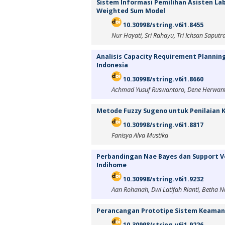
Sistem Informasi Pemilihan Asisten L
Weighted Sum Model
10.30998/string.v6i1.8455
Nur Hayati, Sri Rahayu, Tri Ichsan Saputr
Analisis Capacity Requirement Planning
Indonesia
10.30998/string.v6i1.8660
Achmad Yusuf Ruswantoro, Dene Herwan
Metode Fuzzy Sugeno untuk Penilaian 
10.30998/string.v6i1.8817
Fanisya Alva Mustika
Perbandingan Nae Bayes dan Support Ve
Indihome
10.30998/string.v6i1.9232
Aan Rohanah, Dwi Latifah Rianti, Betha N
Perancangan Prototipe Sistem Keaman
10.30998/string.v6i1.9226