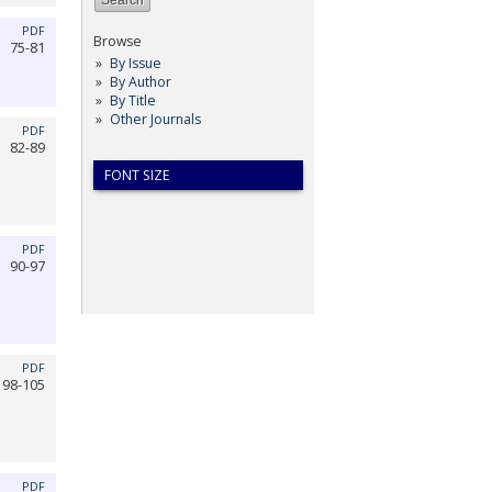
PDF
Browse
75-81
By Issue
By Author
By Title
Other Journals
PDF
82-89
FONT SIZE
PDF
90-97
PDF
98-105
PDF