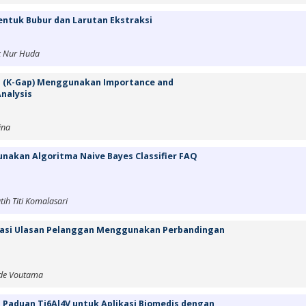
Bentuk Bubur dan Larutan Ekstraksi
ik Nur Huda
 (K-Gap) Menggunakan Importance and
nalysis
ina
nakan Algoritma Naive Bayes Classifier FAQ
ih Titi Komalasari
ikasi Ulasan Pelanggan Menggunakan Perbandingan
ade Voutama
Paduan Ti6Al4V untuk Aplikasi Biomedis dengan