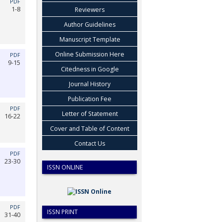
PDF
1-8
Reviewers
Author Guidelines
Manuscript Template
Online Submission Here
PDF
9-15
Citedness in Google
Journal History
Publication Fee
PDF
Letter of Statement
16-22
Cover and Table of Content
Contact Us
PDF
23-30
ISSN ONLINE
PDF
ISSN PRINT
31-40