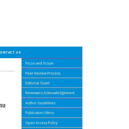
CONTACT US
Focus and Scope
Peer-Review Process
Editorial Team
Reviewers Acknowledgement
Author Guidelines
lmu
Publication Ethics
Open Access Policy