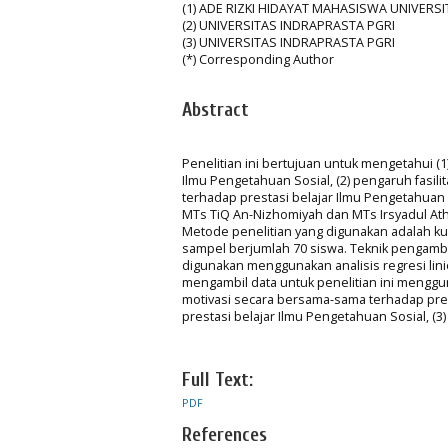
(1) ADE RIZKI HIDAYAT MAHASISWA UNIVERS
(2) UNIVERSITAS INDRAPRASTA PGRI
(3) UNIVERSITAS INDRAPRASTA PGRI
(*) Corresponding Author
Abstract
Penelitian ini bertujuan untuk mengetahui (
Ilmu Pengetahuan Sosial, (2) pengaruh fasili
terhadap prestasi belajar Ilmu Pengetahuan 
MTs TiQ An-Nizhomiyah dan MTs Irsyadul Ath
Metode penelitian yang digunakan adalah kuan
sampel berjumlah 70 siswa. Teknik pengam
digunakan menggunakan analisis regresi lin
mengambil data untuk penelitian ini menggunak
motivasi secara bersama-sama terhadap prest
prestasi belajar Ilmu Pengetahuan Sosial, (3
Full Text:
PDF
References