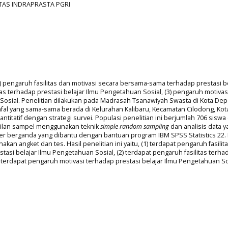
ITAS INDRAPRASTA PGRI
1) pengaruh fasilitas dan motivasi secara bersama-sama terhadap prestasi b
tas terhadap prestasi belajar Ilmu Pengetahuan Sosial, (3) pengaruh motivas
Sosial. Penelitian dilakukan pada Madrasah Tsanawiyah Swasta di Kota Depo
fal yang sama-sama berada di Kelurahan Kalibaru, Kecamatan Cilodong, Kot
titatif dengan strategi survei. Populasi penelitian ini berjumlah 706 sisw
bilan sampel menggunakan teknik
simple random sampling
dan analisis data 
ier berganda yang dibantu dengan bantuan program IBM SPSS Statistics 22.
an angket dan tes. Hasil penelitian ini yaitu, (1) terdapat pengaruh fasilit
asi belajar Ilmu Pengetahuan Sosial, (2) terdapat pengaruh fasilitas terha
) terdapat pengaruh motivasi terhadap prestasi belajar Ilmu Pengetahuan So