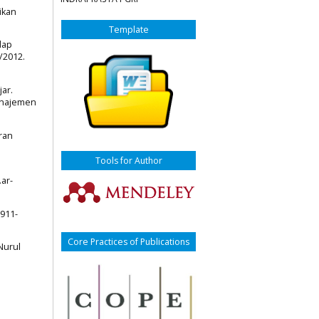
ikan
Template
dap
/2012.
jar.
Manajemen
ran
Tools for Author
.ar-
7911-
Core Practices of Publications
Nurul