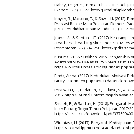
Habsyi, FY. (2020). Pengaruh Fasilitas Belaj
Ekonomi. 2(1): 13-22. http://jurnal.stkipkier
Inayah, R., Martono, T., & Sawiji, H. (2013).
Prestasi Belajar Mata Pelajaran Ekonomi Pa
Jurnal Pendidikan Insan Mandiri. 1(1): 1-12.
Juandi, A,. & Sontani, UT. (2017). Keterampi
(Teachers Theaching Skills and Creativities
Perkantoran. 2(2): 242-250. https://pdfs.s
Kusuma, ZL,. & Subkhan. 2015. Pengaruh Moti
Akuntansi Siswa Kelas XI IPS SMAN 3 Pati Tah
https://journal.unnes.ac.id/sju/index.php/e
Emda, Amna. (2017). Kedudukan Motivasi Belaja
raniry.ac.id/index.php/lantanida/article/do
Pristiwanti, D., Badariah, B., Hidayat, S., & D
7915. https://journal.universitaspahlawan.ac
Sholeh, B., & Sa`diah, H. (2018). Pengaruh Mo
Iman Parung Bogor Tahun Pelajaran 2017/2018
https://core.ac.uk/download/pdf/337609400.
Wirantasa, U. (2017). Pengaruh Kedisiplinan S
https://journal.lppmunindra.ac.id/index.php