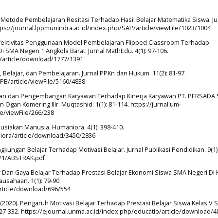
 Metode Pembelajaran Resitasi Terhadap Hasil Belajar Matematika Siswa. Ju
ttps://journal.lppmunindra.ac.id/index.php/SAP/article/viewFile/1023/1004
1). Efektivitas Penggunaan Model Pembelajaran Flipped Classroom Terhadap
 SMA Negeri 1 Angkola Barat. Jurnal MathEdu. 4(1): 97-106.
u/article/download/1777/1391
n, Belajar, dan Pembelajaran. Jurnal PPKn dan Hukum. 11(2): 81-97.
/JPB/article/viewFile/5160/4838
tihan dan Pengembangan Karyawan Terhadap Kinerja Karyawan PT. PERSADA
an Komering Ilir. Muqtashid. 1(1): 81-114. https://jurnal.um-
e/viewFile/266/238
nusiakan Manusia. Humaniora. 4(1): 398-410.
niora/article/download/3450/2836
gkungan Belajar Terhadap Motivasi Belajar. Jurnal Publikasi Pendidikan. 9(1):
9/1/ABSTRAK.pdf
ar Dan Gaya Belajar Terhadap Prestasi Belajar Ekonomi Siswa SMA Negeri Di 
usahaan. 1(1): 79-90.
article/download/696/554
PJ. (2020). Pengaruh Motivasi Belajar Terhadap Prestasi Belajar Siswa Kelas V 
 327-332. https://ejournal.unma.ac.id/index.php/educatio/article/download/