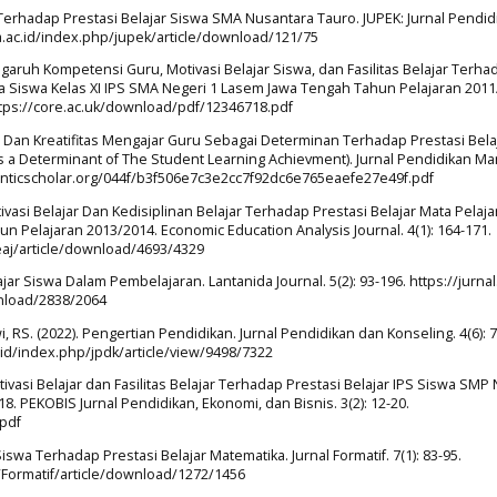
ar Terhadap Prestasi Belajar Siswa SMA Nusantara Tauro. JUPEK: Jurnal Pendid
aha.ac.id/index.php/jupek/article/download/121/75
 Pengaruh Kompetensi Guru, Motivasi Belajar Siswa, dan Fasilitas Belajar Terha
da Siswa Kelas XI IPS SMA Negeri 1 Lasem Jawa Tengah Tahun Pelajaran 2011
 https://core.ac.uk/download/pdf/12346718.pdf
lan Dan Kreatifitas Mengajar Guru Sebagai Determinan Terhadap Prestasi Bela
 as a Determinant of The Student Learning Achievment). Jurnal Pendidikan 
emanticscholar.org/044f/b3f506e7c3e2cc7f92dc6e765eaefe27e49f.pdf
vasi Belajar Dan Kedisiplinan Belajar Terhadap Prestasi Belajar Mata Pelaja
un Pelajaran 2013/2014. Economic Education Analysis Journal. 4(1): 164-171.
eaj/article/download/4693/4329
r Siswa Dalam Pembelajaran. Lantanida Journal. 5(2): 93-196. https://jurnal
wnload/2838/2064
ewi, RS. (2022). Pengertian Pendidikan. Jurnal Pendidikan dan Konseling. 4(6): 
.id/index.php/jpdk/article/view/9498/7322
tivasi Belajar dan Fasilitas Belajar Terhadap Prestasi Belajar IPS Siswa SMP 
. PEKOBIS Jurnal Pendidikan, Ekonomi, dan Bisnis. 3(2): 12-20.
pdf
iswa Terhadap Prestasi Belajar Matematika. Jurnal Formatif. 7(1): 83-95.
/Formatif/article/download/1272/1456