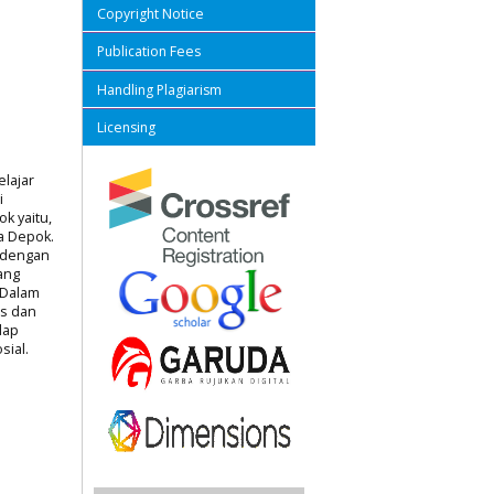
Copyright Notice
Publication Fees
Handling Plagiarism
Licensing
elajar
i
k yaitu,
a Depok.
a dengan
yang
 Dalam
as dan
dap
sial.