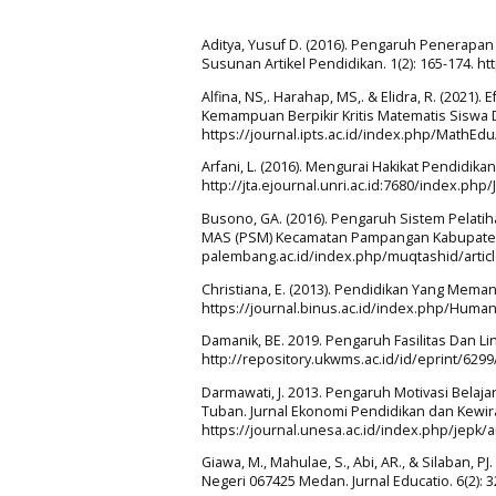
Aditya, Yusuf D. (2016). Pengaruh Penerapan
Susunan Artikel Pendidikan. 1(2): 165-174. h
Alfina, NS,. Harahap, MS,. & Elidra, R. (202
Kemampuan Berpikir Kritis Matematis Siswa Di
https://journal.ipts.ac.id/index.php/MathEd
Arfani, L. (2016). Mengurai Hakikat Pendidika
http://jta.ejournal.unri.ac.id:7680/index.php
Busono, GA. (2016). Pengaruh Sistem Pela
MAS (PSM) Kecamatan Pampangan Kabupaten Og
palembang.ac.id/index.php/muqtashid/articl
Christiana, E. (2013). Pendidikan Yang Mema
https://journal.binus.ac.id/index.php/Huma
Damanik, BE. 2019. Pengaruh Fasilitas Dan Lin
http://repository.ukwms.ac.id/id/eprint/629
Darmawati, J. 2013. Pengaruh Motivasi Belaj
Tuban. Jurnal Ekonomi Pendidikan dan Kewira
https://journal.unesa.ac.id/index.php/jepk/
Giawa, M., Mahulae, S., Abi, AR., & Silaban, 
Negeri 067425 Medan. Jurnal Educatio. 6(2):