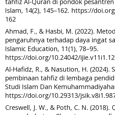
tahfiz Al-Quran di pondok pesantren
Islam, 14(2), 145–162. https://doi.or
162
Ahmad, F., & Hasbi, M. (2022). Meto
pengaruhnya terhadap daya ingat san
Islamic Education, 11(1), 78–95.
https://doi.org/10.24042/ijie.v11i1.1
Al-Hafidz, R., & Nasution, H. (2024). 
pembinaan tahfiz di lembaga pendidi
Studi Islam Dan Kemuhammadiyahan,
https://doi.org/10.29313/jsik.v8i1.98
Creswell, J. W., & Poth, C. N. (2018). 