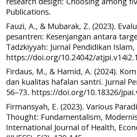
research design: Choosing among fi
Publications.
Fauzi, A., & Mubarak, Z. (2023). Eval
pesantren: Kesenjangan antara target 
Tadzkiyyah: Jurnal Pendidikan Islam,
https://doi.org/10.24042/atjpi.v14i2
Firdaus, M., & Hamid, A. (2024). Ko
dan kualitas hafalan santri. Jurnal P
56–73. https://doi.org/10.18326/jpai
Firmansyah, E. (2023). Various Parad
Thought: Fundamentalism, Modernis
International Journal of Health, Econ