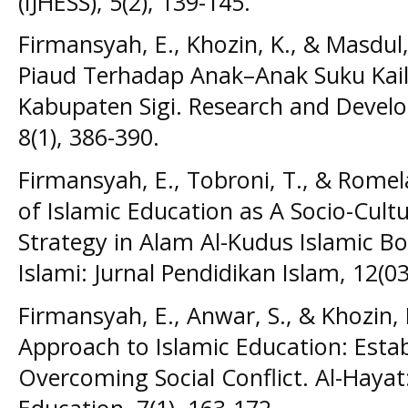
(IJHESS), 5(2), 139-145.
Firmansyah, E., Khozin, K., & Masdul
Piaud Terhadap Anak–Anak Suku Kail
Kabupaten Sigi. Research and Develo
8(1), 386-390.
Firmansyah, E., Tobroni, T., & Romel
of Islamic Education as A Socio-Cult
Strategy in Alam Al-Kudus Islamic Bo
Islami: Jurnal Pendidikan Islam, 12(03
Firmansyah, E., Anwar, S., & Khozin, 
Approach to Islamic Education: Establ
Overcoming Social Conflict. Al-Hayat:
Education, 7(1), 163-172.