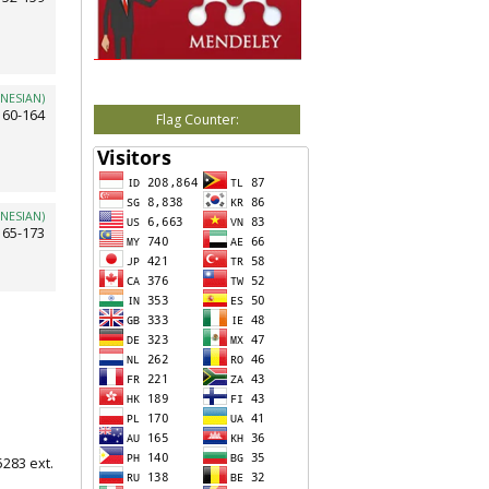
NESIAN)
160-164
Flag Counter:
NESIAN)
165-173
5283 ext.