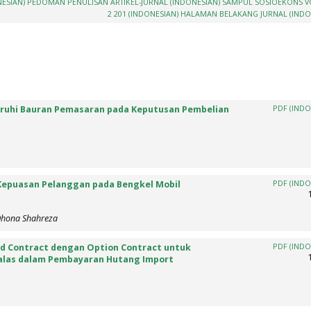
NESIAN)
PEDOMAN PENULISAN ARTIKEL-JURNAL (INDONESIAN)
SAMPUL SOSIOEKONS V
2 201 (INDONESIAN)
HALAMAN BELAKANG JURNAL (INDO
aruhi Bauran Pemasaran pada Keputusan Pembelian
PDF (INDO
Kepuasan Pelanggan pada Bengkel Mobil
PDF (INDO
 Dhona Shahreza
rd Contract dengan Option Contract untuk
PDF (INDO
 Valas dalam Pembayaran Hutang Import