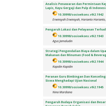
Analisis Penawaran dan Permintaan Ka
Lapis, Kayu Gergaji dan Pulp di Indonesi
10.30998/sosioekons.v9i2.1942
Erwinsyah Erwinsyah, Harianto Harianto
Pengaruh Lokasi dan Pelayanan Terha
10.30998/sosioekons.v9i2.1943
Agus Jamaludin
Strategi Pengendalian Biaya dalam U
Makanan dan Minuman (Food & Bevera
10.30998/sosioekons.v9i2.1944
Kapidin Kapidin
Peranan Guru Bimbingan Dan Konselin
Siswa Menghadapi Ujian Nasional
10.30998/sosioekons.v9i2.1945
Nina Mardiana
Pengaruh Budaya Organisasi dan Besa