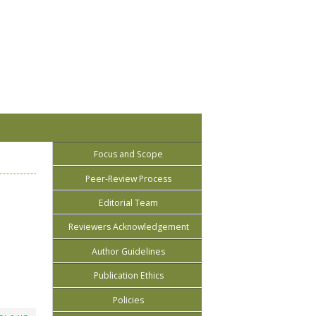
Focus and Scope
Peer-Review Process
Editorial Team
Reviewers Acknowledgement
Author Guidelines
Publication Ethics
Policies