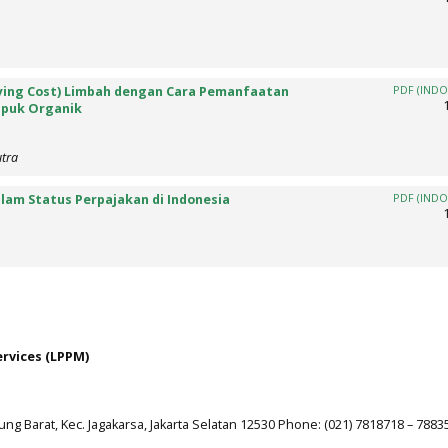
ying Cost) Limbah dengan Cara Pemanfaatan
PDF (INDO
upuk Organik
tra
lam Status Perpajakan di Indonesia
PDF (INDO
ervices (LPPM)
jung Barat, Kec. Jagakarsa, Jakarta Selatan 12530 Phone: (021) 7818718 – 7883