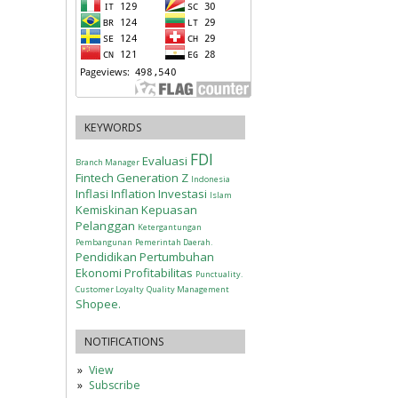
KEYWORDS
FDI
Evaluasi
Branch Manager
Fintech
Generation Z
Indonesia
Inflasi
Inflation
Investasi
Islam
Kemiskinan
Kepuasan
Pelanggan
Ketergantungan
Pembangunan
Pemerintah Daerah.
Pendidikan
Pertumbuhan
Ekonomi
Profitabilitas
Punctuality.
Customer Loyalty
Quality Management
Shopee.
NOTIFICATIONS
View
Subscribe