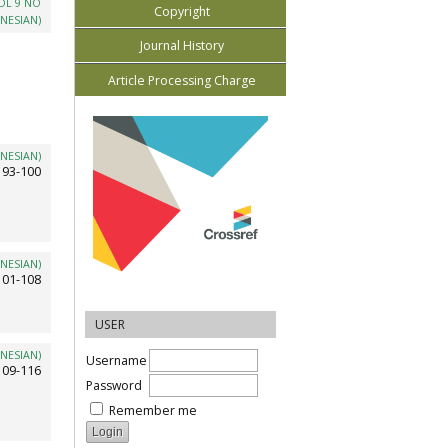
OL 9 NO
Copyright
NESIAN)
Journal History
Article Processing Charge
NESIAN)
93-100
NESIAN)
101-108
USER
NESIAN)
Username
109-116
Password
Remember me