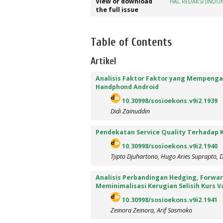
View or download
HAL REDAKSI (INDO
the full issue
Table of Contents
Artikel
Analisis Faktor Faktor yang Mempeng
Handphond Android
10.30998/sosioekons.v9i2.1939
Didi Zainuddin
Pendekatan Service Quality Terhadap 
10.30998/sosioekons.v9i2.1940
Tjipto Djuhartono, Hugo Aries Suprapto,
Analisis Perbandingan Hedging, Forwa
Meminimalisasi Kerugian Selisih Kurs
10.30998/sosioekons.v9i2.1941
Zeinora Zeinora, Arif Sasmoko