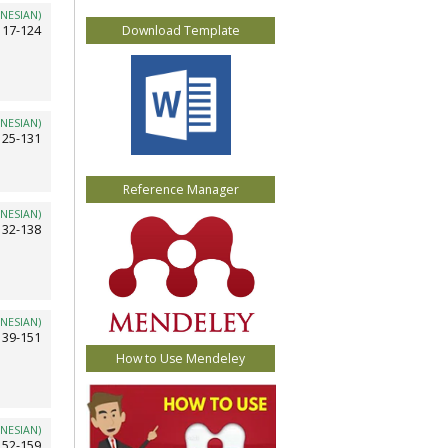
NESIAN)
117-124
Download Template
NESIAN)
125-131
Reference Manager
NESIAN)
132-138
NESIAN)
139-151
How to Use Mendeley
NESIAN)
152-159