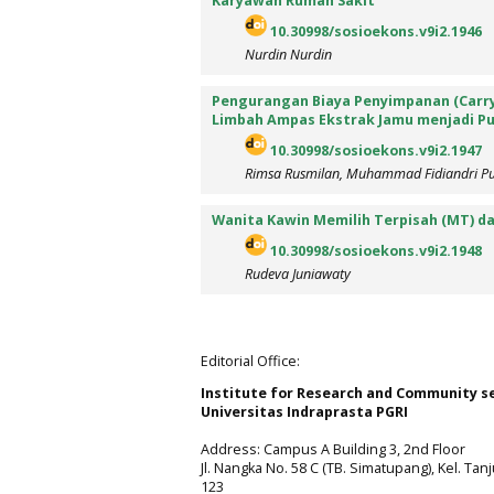
Karyawan Rumah Sakit
10.30998/sosioekons.v9i2.1946
Nurdin Nurdin
Pengurangan Biaya Penyimpanan (Carr
Limbah Ampas Ekstrak Jamu menjadi P
10.30998/sosioekons.v9i2.1947
Rimsa Rusmilan, Muhammad Fidiandri Pu
Wanita Kawin Memilih Terpisah (MT) da
10.30998/sosioekons.v9i2.1948
Rudeva Juniawaty
Editorial Office:
Institute for Research and Community s
Universitas Indraprasta PGRI
Address: Campus A Building 3, 2nd Floor
Jl. Nangka No. 58 C (TB. Simatupang), Kel. Tan
123