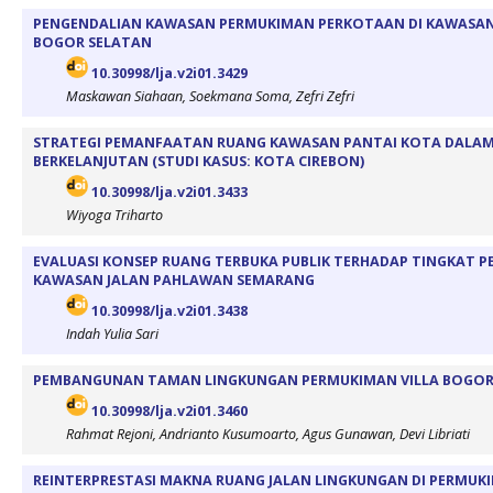
PENGENDALIAN KAWASAN PERMUKIMAN PERKOTAAN DI KAWASA
BOGOR SELATAN
10.30998/lja.v2i01.3429
Maskawan Siahaan, Soekmana Soma, Zefri Zefri
STRATEGI PEMANFAATAN RUANG KAWASAN PANTAI KOTA DALA
BERKELANJUTAN (STUDI KASUS: KOTA CIREBON)
10.30998/lja.v2i01.3433
Wiyoga Triharto
EVALUASI KONSEP RUANG TERBUKA PUBLIK TERHADAP TINGKAT PE
KAWASAN JALAN PAHLAWAN SEMARANG
10.30998/lja.v2i01.3438
Indah Yulia Sari
PEMBANGUNAN TAMAN LINGKUNGAN PERMUKIMAN VILLA BOGOR
10.30998/lja.v2i01.3460
Rahmat Rejoni, Andrianto Kusumoarto, Agus Gunawan, Devi Libriati
REINTERPRESTASI MAKNA RUANG JALAN LINGKUNGAN DI PERMU