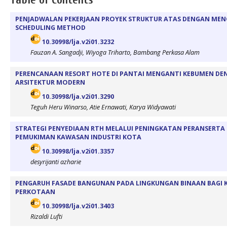
PENJADWALAN PEKERJAAN PROYEK STRUKTUR ATAS DENGAN MEN
SCHEDULING METHOD
10.30998/lja.v2i01.3232
Fauzan A. Sangadji, Wiyoga Triharto, Bambang Perkasa Alam
PERENCANAAN RESORT HOTE DI PANTAI MENGANTI KEBUMEN D
ARSITEKTUR MODERN
10.30998/lja.v2i01.3290
Teguh Heru Winarso, Atie Ernawati, Karya Widyawati
STRATEGI PENYEDIAAN RTH MELALUI PENINGKATAN PERANSERTA
PEMUKIMAN KAWASAN INDUSTRI KOTA
10.30998/lja.v2i01.3357
desyrijanti azharie
PENGARUH FASADE BANGUNAN PADA LINGKUNGAN BINAAN BAGI K
PERKOTAAN
10.30998/lja.v2i01.3403
Rizaldi Lufti