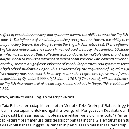
 effect of
vocabulary mastery and grammar toward the ability to write the
English
clude: 1) The influence of
vocabulary mastery and grammar toward the ability to wr
abulary mastery toward
the ability to write the
English
descriptive text
, 3) The influenc
English
descriptive text
. The research method used is survey; the sample is 60 studen
ri which are in
Bogor
. Data collection was conducted by
multiple choices and ess
 Analysis Model to know the influence of independent variable with dependent variabl
showed: 1)
T
here is a significant influence of
vocabulary mastery and grammar towa
or high school students in Bogor
. This is evidenced by the acquisition of Sig value
0,0
f
vocabulary mastery
toward the ability to write the
English
descriptive text
of senio
e acquisition of Sig value
0,000 < 0,05 dan
= 4,704
. 3)
T
here is a significant influence
the
English
descriptive text
of senior high school students in Bogor
. This is evidenced
5,260.
y, Ability to write English descriptive text.
Tata Bahasa terhadap Keterampilan Menulis Teks Deskriptif Bahasa Inggris
itian ini bertujuan untuk mengetahui pengaruh Penguasaan Kosakata dan 
skriptif Bahasa Inggris. Hipotesis penelitian yang diuji meliputi: 1) Penga
ap keterampilan menulis teks deskriptif bahasa Inggris. 2) Pengaruh peng
 deskriptif bahasa Inggris. 3) Pengaruh penguasaan tata bahasa terhadap