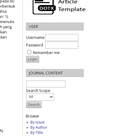
 pada 60
erbentuk
ahui
n: 1)
 menulis
USER
uh yang
ikan
ilan
Username
Password
Remember me
JOURNAL CONTENT
Search Scope
Browse
By Issue
By Author
).
By Title