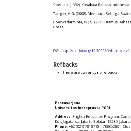
Soedjito. (1992). Kosakata Bahasa Indonesia.
Tarigan, H.G. (2008). Membaca Sebagai Suat
Poerwadarminta, W.J.S. (2011). Kamus Bahas
Press..
DOI:
http://dx.doi.org/10.30998/inference.v1
Refbacks
There are currently no refbacks.
Pascasarjana
Universitas Indraprasta PGRI
Address:
English Education Program, Campus 
Kec. Jagakarsa, Jakarta Selatan 12530, Jakart
Phone:
+62 (021) 7818718 – 78835283 | Clos