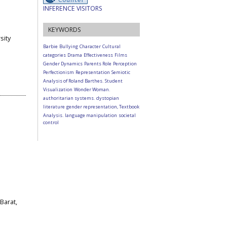
INFERENCE VISITORS
KEYWORDS
sity
Barbie
Bullying
Character
Cultural
categories
Drama
Effectiveness
Films
Gender Dynamics
Parents Role
Perception
Perfectionism
Representation
Semiotic
Analysis of Roland Barthes.
Student
Visualization
Wonder Woman.
authoritarian systems.
dystopian
literature
gender representation, Textbook
Analysis.
language manipulation
societal
control
Barat,