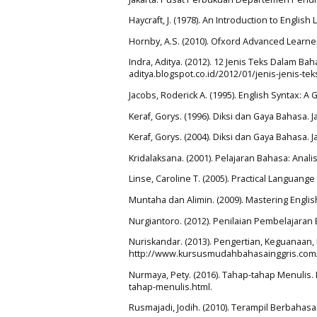
Haycraft, J. (1978). An Introduction to Engli
Hornby, A.S. (2010). Ofxord Advanced Learner
Indra, Aditya. (2012). 12 Jenis Teks Dalam Bah
aditya.blogspot.co.id/2012/01/jenis-jenis-te
Jacobs, Roderick A. (1995). English Syntax: 
Keraf, Gorys. (1996). Diksi dan Gaya Bahasa. 
Keraf, Gorys. (2004). Diksi dan Gaya Bahasa. 
Kridalaksana. (2001). Pelajaran Bahasa: Anali
Linse, Caroline T. (2005). Practical Languang
Muntaha dan Alimin. (2009). Mastering Engli
Nurgiantoro. (2012). Penilaian Pembelajaran
Nuriskandar. (2013). Pengertian, Keguanaan
http://www.kursusmudahbahasainggris.com
Nurmaya, Pety. (2016). Tahap-tahap Menulis.
tahap-menulis.html.
Rusmajadi, Jodih. (2010). Terampil Berbahasa 