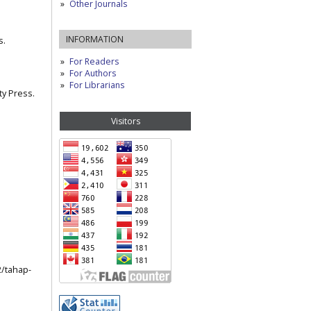
Other Journals
INFORMATION
s.
For Readers
For Authors
For Librarians
ty Press.
Visitors
2/tahap-