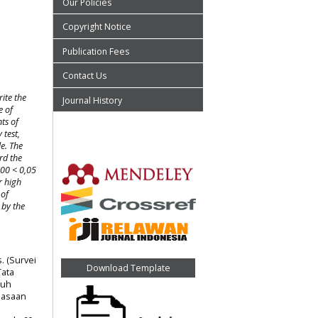
Our Policies
Copyright Notice
Publication Fees
Contact Us
ite the
Journal History
e of
ts of
ay
test,
e. The
rd the
00 < 0,05
r high
 of
 by the
. (Survei
Download Template
Tata
ruh
uasaan