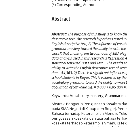
(*) Corresponding Author
Abstract
Abstract:
The purpose of this study is to know the
descriptive text
. The research hypothesis tested in
English
descriptive text
, 2) The influence of voc
grammar
mastery toward
the ability to write the
class
X
that chosen from two schools of
SMA
Nege
data analysis used in this research is Regression
statistical test used Test t and Test F. The results 
ability to write the
English
descriptive text
of seni
dan
= 54,363
. 2)
T
here is a significant influence o
school students in Bogor
. This is evidenced by th
vocabulary grammar toward the ability to write 
acquisition of Sig value
Sig. = 0,000 < 0,05 dan
= 
Keywords: Vocabulary mastery, Grammar master
Abstrak: Pengaruh Penguasaan Kosakata dan 
pada SMA Negeri di Kabupaten Bogor). Penel
Bahasa terhadap Keterampilan Menulis Teks De
penguasaan kosakata dan tata bahasa terhad
kosakata terhadap keterampilan menulis teks