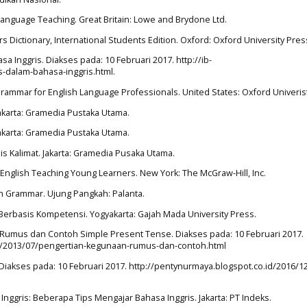
sh Language Teaching. Great Britain: Lowe and Brydone Ltd.
s Dictionary, International Students Edition. Oxford: Oxford University Pres
asa Inggris. Diakses pada: 10 Februari 2017. http://ib-
ks-dalam-bahasa-inggris.html.
A Grammar for English Language Professionals. United States: Oxford Univeris
Jakarta: Gramedia Pustaka Utama.
Jakarta: Gramedia Pustaka Utama.
sis Kalimat. Jakarta: Gramedia Pusaka Utama.
e English Teaching Young Learners. New York: The McGraw-Hill, Inc.
sh Grammar. Ujung Pangkah: Palanta.
 Berbasis Kompetensi. Yogyakarta: Gajah Mada University Press.
, Rumus dan Contoh Simple Present Tense. Diakses pada: 10 Februari 2017.
/2013/07/pengertian-kegunaan-rumus-dan-contoh.html
 Diakses pada: 10 Februari 2017. http://pentynurmaya.blogspot.co.id/2016/1
Inggris: Beberapa Tips Mengajar Bahasa Inggris. Jakarta: PT Indeks.