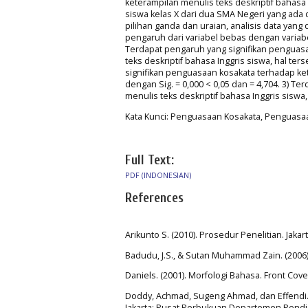
keterampilan menulis teks deskriptif bahasa
siswa kelas X dari dua SMA Negeri yang ada
pilihan ganda dan uraian, analisis data yang
pengaruh dari variabel bebas dengan variabel t
Terdapat pengaruh yang signifikan penguas
teks deskriptif bahasa Inggris siswa, hal ter
signifikan penguasaan kosakata terhadap kete
dengan Sig. = 0,000 < 0,05 dan = 4,704. 3) 
menulis teks deskriptif bahasa Inggris siswa,
Kata Kunci: Penguasaan Kosakata, Penguasaan
Full Text:
PDF (INDONESIAN)
References
Arikunto S. (2010). Prosedur Penelitian. Jakar
Badudu, J.S., & Sutan Muhammad Zain. (2006
Daniels. (2001). Morfologi Bahasa. Front Cove
Doddy, Achmad, Sugeng Ahmad, dan Effendi. 
Jakarta: Pusat Perbukuan Departemen Pendi