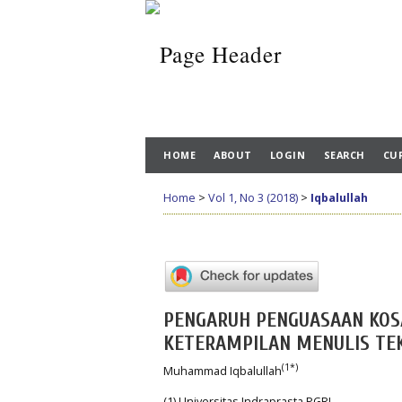
HOME
ABOUT
LOGIN
SEARCH
CU
Home
>
Vol 1, No 3 (2018)
>
Iqbalullah
PENGARUH PENGUASAAN KOS
KETERAMPILAN MENULIS TEK
(1*)
Muhammad Iqbalullah
(1) Universitas Indraprasta PGRI