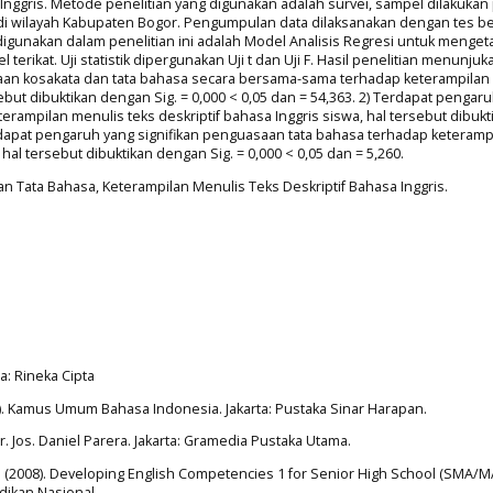
 Inggris. Metode penelitian yang digunakan adalah survei, sampel dilakukan
 di wilayah Kabupaten Bogor. Pengumpulan data dilaksanakan dengan tes b
 digunakan dalam penelitian ini adalah Model Analisis Regresi untuk menget
erikat. Uji statistik dipergunakan Uji t dan Uji F. Hasil penelitian menunjuka
aan kosakata dan tata bahasa secara bersama-sama terhadap keterampilan
sebut dibuktikan dengan Sig. = 0,000 < 0,05 dan = 54,363. 2) Terdapat pengar
rampilan menulis teks deskriptif bahasa Inggris siswa, hal tersebut dibukt
Terdapat pengaruh yang signifikan penguasaan tata bahasa terhadap keteramp
 hal tersebut dibuktikan dengan Sig. = 0,000 < 0,05 dan = 5,260.
 Tata Bahasa, Keterampilan Menulis Teks Deskriptif Bahasa Inggris.
ta: Rineka Cipta
). Kamus Umum Bahasa Indonesia. Jakarta: Pustaka Sinar Harapan.
r. Jos. Daniel Parera. Jakarta: Gramedia Pustaka Utama.
(2008). Developing English Competencies 1 for Senior High School (SMA/MA
dikan Nasional.