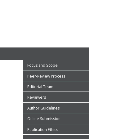
Focus and Scope
Peer-Review Process
Editorial Team
Reviewers
Author Guidelines
Online Submission
Publication Ethics