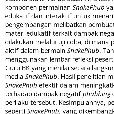
komponen permainan
SnakePhub
ya
edukatif dan interaktif untuk menari
pengembangan melibatkan pembuata
materi edukatif terkait dampak nega
dilakukan melalui uji coba, di mana p
aktif dalam bermain
SnakePhub
. Ta
menggunakan lembar refleksi peserta
Guru BK yang menilai secara langs
media
SnakePhub
. Hasil penelitian
SnakePhub
efektif dalam meningkatk
terhadap dampak negatif
phubbing
d
perilaku tersebut. Kesimpulannya,
seperti
SnakePhub
, yang dikembangk