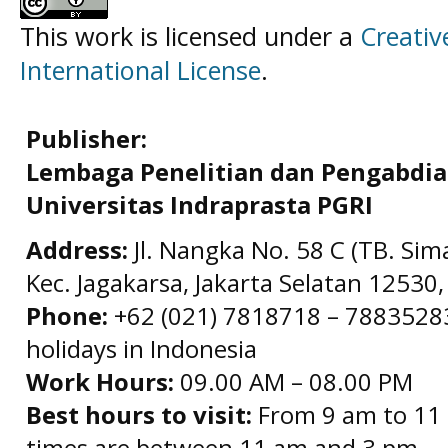
This work is licensed under a
Creativ
International License
.
Publisher:
Lembaga Penelitian dan Pengabdi
Universitas Indraprasta PGRI
Address:
Jl. Nangka No. 58 C (TB. Sim
Kec. Jagakarsa, Jakarta Selatan 12530,
Phone:
+62 (021) 7818718 – 78835283 
holidays in Indonesia
Work Hours:
09.00 AM – 08.00 PM
Best hours to visit:
From 9 am to 11 
times are between 11 am and 3 pm.