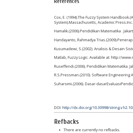
References
Cox, E. (1994).The Fuzzy System Handbook.(A 
System).Massachusetts, Academic Press.Inc.
Hamalik.(2006).Pendidikan Matematika . Jaka
Handayanto, Rahmadya Trias.(2009).Penerap
Kusumadewi, S.(2002). Analisis & Desain Sis
Matlab, Fuzzy Logic. Available at: http://ww
Ruseffendi.(2006). Pendidikan Matematika. J
R.S.Pressman.(2010). Software Engineering A 
Suharsimi.(2006). Dasar-dasarEvaluasiPendidi
DOI:
http://dx.doi.org/10.30998/string.v1i2.1
Refbacks
There are currently no refbacks.