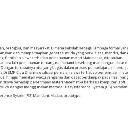
ah, orangtua, dan masyarakat. Dimana sekolah sebagai lembaga formal yan
ngkan dan mempersiapkan generasi muda yang berkualitas, mandiri, da
. Penilaian siswa terhadap pemahaman materi Matematika, ditentukan
a antara lain pemahaman tentang memahami kesebangunan bangun datar d
engan tercapainya nilai yang bagus dalam proses pembelajaran, menunj
as.Di SMP Citra Dharma,evaluasi penilaian siswa terhadap penerimaan mate
al hingga memakan waktu yanglama dan dapat berdampak pada hasil yang
aian siswa terhadap penerimaan materi Matematika berbasis komputer (soft
012b dengan menggunakan metode Fuzzy Inference System (FIS) Mamdani
nference System(FIS) Mamdani, Matlab, prototype.