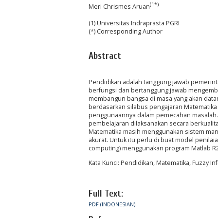
(1*)
Meri Chrismes Aruan
(1) Universitas Indraprasta PGRI
(*) Corresponding Author
Abstract
Pendidikan adalah tanggung jawab pemerint
berfungsi dan bertanggung jawab mengemba
membangun bangsa di masa yang akan datang
berdasarkan silabus pengajaran Matematik
penggunaannya dalam pemecahan masalah. D
pembelajaran dilaksanakan secara berkualit
Matematika masih menggunakan sistem manu
akurat. Untuk itu perlu di buat model penil
computing) menggunakan program Matlab R2
Kata Kunci: Pendidikan, Matematika, Fuzzy I
Full Text:
PDF (INDONESIAN)