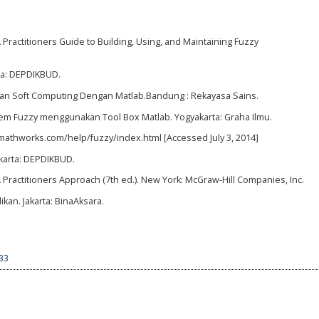
Practitioners Guide to Building, Using, and Maintaining Fuzzy
rta: DEPDIKBUD.
an Soft Computing Dengan Matlab.Bandung : Rekayasa Sains.
tem Fuzzy menggunakan Tool Box Matlab. Yogyakarta: Graha Ilmu.
w.mathworks.com/help/fuzzy/index.html [Accessed July 3, 2014]
akarta: DEPDIKBUD.
Practitioners Approach (7th ed.). New York: McGraw-Hill Companies, Inc.
kan. Jakarta: BinaAksara.
033