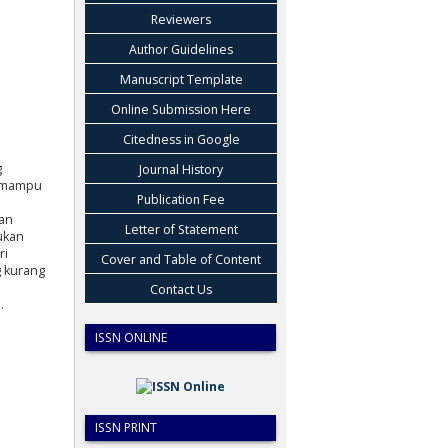
Reviewers
Author Guidelines
Manuscript Template
Online Submission Here
Citedness in Google
g
Journal History
n mampu
Publication Fee
an
Letter of Statement
ukan
ri
Cover and Table of Content
 kurang
Contact Us
.
ISSN ONLINE
ISSN PRINT