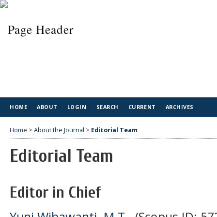
HOME
ABOUT
LOGIN
SEARCH
CURRENT
ARCHIVES
Home
>
About the Journal
>
Editorial Team
Editorial Team
Editor in Chief
Yuni Wibawanti, M.T.
, (Scopus ID: 5