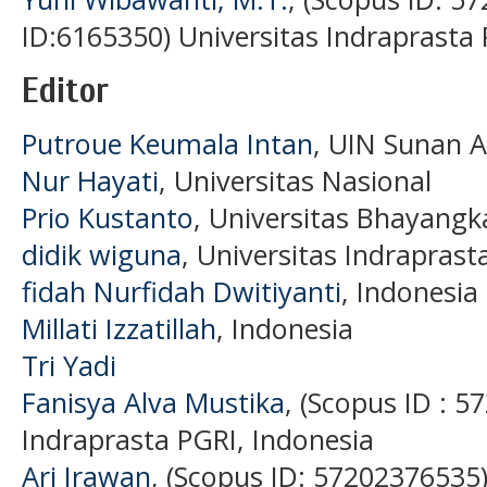
ID:6165350) Universitas Indraprasta 
Editor
Putroue Keumala Intan
, UIN Sunan 
Nur Hayati
, Universitas Nasional
Prio Kustanto
, Universitas Bhayangk
didik wiguna
, Universitas Indraprast
fidah Nurfidah Dwitiyanti
, Indonesia
Millati Izzatillah
, Indonesia
Tri Yadi
Fanisya Alva Mustika
, (Scopus ID : 5
Indraprasta PGRI, Indonesia
Ari Irawan
, (Scopus ID: 57202376535)