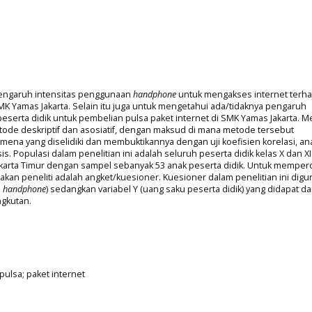
 pengaruh intensitas penggunaan
handphone
untuk mengakses internet terh
SMK Yamas Jakarta. Selain itu juga untuk mengetahui ada/tidaknya pengaruh
eserta didik untuk pembelian pulsa paket internet di SMK Yamas Jakarta. 
etode deskriptif dan asosiatif, dengan maksud di mana metode tersebut
a yang diselidiki dan membuktikannya dengan uji koefisien korelasi, ana
is. Populasi dalam penelitian ini adalah seluruh peserta didik kelas X dan XI
arta Timur dengan sampel sebanyak 53 anak peserta didik. Untuk memper
nakan peneliti adalah angket/kuesioner. Kuesioner dalam penelitian ini dig
n
handphone
) sedangkan variabel Y (uang saku peserta didik) yang didapat da
ngkutan.
ulsa; paket internet