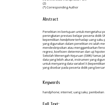
(2)
(*) Corresponding Author
Abstract
Penelitian ini bertujuan untuk mengetahui
peningkatan prestasi belajar peserta didik 
kepemilikan
handphone
terhadap uang saku p
yang digunakan dalam penelitian ini ialah m
mendeskripsikan atau menggambarkan fenomen
regresi, koefisien determinan dan uji hipotes
Sekolah Menengah Kejuruan (SMK) Yamas Jak
data yang lebih akurat, instrumen yang digu
untuk menyaring data variabel X (kepemilika
yang disebar pada peserta didik yang bersa
Keywords
handphone; internet; uang saku; pembelian p
Full Text: