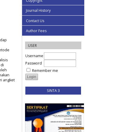
Copyright
Journal History
Contact Us
Author Fees
adap
USER
Metode
Username
lisis
Password
 di
oleh
Remember me
unakan
ri angket
SINTA 3