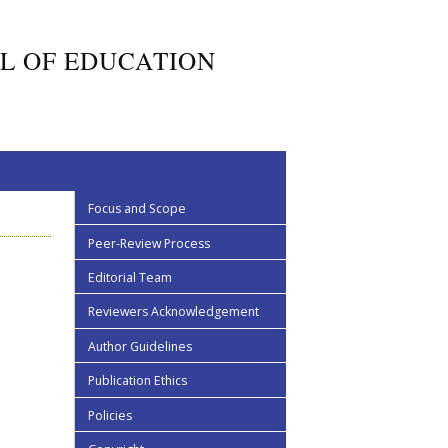
L OF EDUCATION
Focus and Scope
Peer-Review Process
Editorial Team
Reviewers Acknowledgement
Author Guidelines
Publication Ethics
Policies