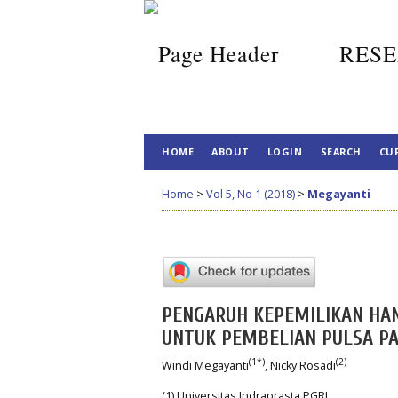
RESE
HOME
ABOUT
LOGIN
SEARCH
CU
Home
>
Vol 5, No 1 (2018)
>
Megayanti
PENGARUH KEPEMILIKAN HA
UNTUK PEMBELIAN PULSA PA
(1*)
(2)
Windi Megayanti
, Nicky Rosadi
(1) Universitas Indraprasta PGRI