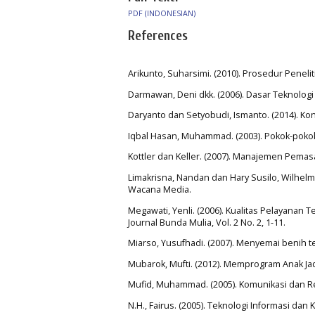
PDF (INDONESIAN)
References
Arikunto, Suharsimi. (2010). Prosedur Peneliti
Darmawan, Deni dkk. (2006). Dasar Teknologi
Daryanto dan Setyobudi, Ismanto. (2014). K
Iqbal Hasan, Muhammad. (2003). Pokok-pokok Mat
Kottler dan Keller. (2007). Manajemen Pemasar
Limakrisna, Nandan dan Hary Susilo, Wilhelmu
Wacana Media.
Megawati, Yenli. (2006). Kualitas Pelayana
Journal Bunda Mulia, Vol. 2 No. 2, 1-11.
Miarso, Yusufhadi. (2007). Menyemai benih t
Mubarok, Mufti. (2012). Memprogram Anak J
Mufid, Muhammad. (2005). Komunikasi dan Re
N.H., Fairus. (2005). Teknologi Informasi dan 