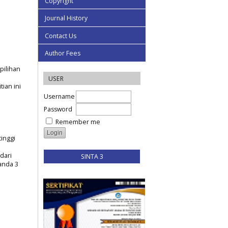
Copyright
Journal History
Contact Us
Author Fees
pilihan
USER
ian ini
Username
Password
Remember me
tinggi
dari
SINTA 3
anda 3