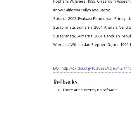
Popham, W. James. 1995. Classroom Assesm
Know.California : Allyn and Bacon.
Sukardi. 2008. Evaluasi Pendidikan: Prinsip d
Surapranata, Sumarna. 2004. Analisis, Validit
Surapranata, Sumarna. 2004. Panduan Penuli
Wiersma, William dan Stephen G. Jurs. 1990.
DOI:
http://dx.doi.org/10.30998/rdje.v1i2.141
Refbacks
There are currently no refbacks.