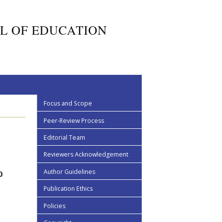
L OF EDUCATION
Focus and Scope
Peer-Review Process
Editorial Team
Reviewers Acknowledgement
Author Guidelines
P
Publication Ethics
Policies