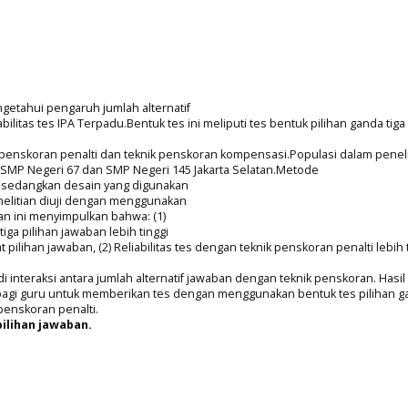
ngetahui pengaruh jumlah alternatif
litas tes IPA Terpadu.Bentuk tes ini meliputi tes bentuk pilihan ganda tiga 
penskoran penalti dan teknik penskoran kompensasi.Populasi dalam penelit
 SMP Negeri 67 dan SMP Negeri 145 Jakarta Selatan.Metode
 sedangkan desain yang digunakan
enelitian diuji dengan menggunakan
tian ini menyimpulkan bahwa: (1)
iga pilihan jawaban lebih tinggi
ilihan jawaban, (2) Reliabilitas tes dengan teknik penskoran penalti lebih 
i interaksi antara jumlah alternatif jawaban dengan teknik penskoran. Hasil 
n bagi guru untuk memberikan tes dengan menggunakan bentuk tes pilihan g
penskoran penalti.
 pilihan jawaban.