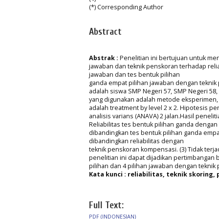
(*) Corresponding Author
Abstract
Abstrak :
Penelitian ini bertujuan untuk me
jawaban dan teknik penskoran terhadap reliabi
jawaban dan tes bentuk pilihan
ganda empat pilihan jawaban dengan teknik 
adalah siswa SMP Negeri 57, SMP Negeri 58,
yang digunakan adalah metode eksperimen,
adalah treatment by level 2 x 2. Hipotesis p
analisis varians (ANAVA) 2 jalan.Hasil peneli
Reliabilitas tes bentuk pilihan ganda dengan t
dibandingkan tes bentuk pilihan ganda empat p
dibandingkan reliabilitas dengan
teknik penskoran kompensasi. (3) Tidak terjad
penelitian ini dapat dijadikan pertimbanga
pilihan dan 4 pilihan jawaban dengan teknik 
Kata kunci : reliabilitas, teknik skoring,
Full Text:
PDF (INDONESIAN)