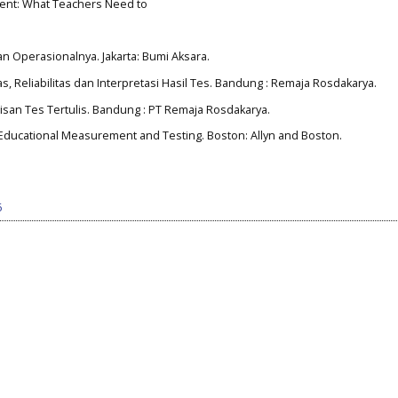
ent: What Teachers Need to
an Operasionalnya. Jakarta: Bumi Aksara.
as, Reliabilitas dan Interpretasi Hasil Tes. Bandung : Remaja Rosdakarya.
san Tes Tertulis. Bandung : PT Remaja Rosdakarya.
 Educational Measurement and Testing. Boston: Allyn and Boston.
6