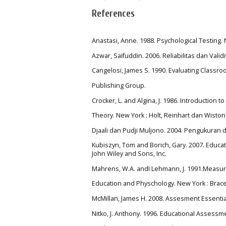
References
Anastasi, Anne. 1988. Psychological Testing.
Azwar, Saifuddin. 2006. Reliabilitas dan Validi
Cangelosi, James S. 1990. Evaluating Classroo
Publishing Group.
Crocker, L. and Algina, J. 1986. Introduction 
Theory. New York : Holt, Reinhart dan Wiston 
Djaali dan Pudji Muljono. 2004. Pengukuran 
Kubiszyn, Tom and Borich, Gary. 2007. Educa
John Wiley and Sons, Inc.
Mahrens, W.A. andI Lehmann, J. 1991.Measur
Education and Physchology. New York : Brace
McMillan, James H. 2008. Assesment Essentia
Nitko, J. Anthony. 1996. Educational Assessme