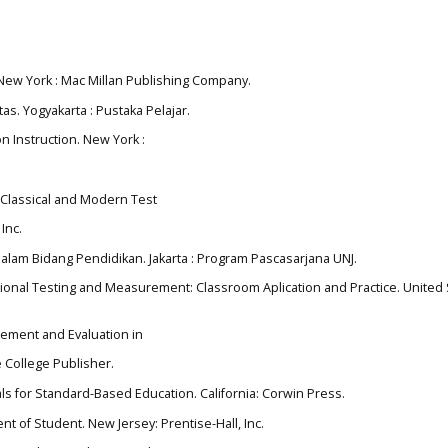
 New York : Mac Millan Publishing Company.
tas. Yogyakarta : Pustaka Pelajar.
n Instruction. New York :
to Classical and Modern Test
Inc.
dalam Bidang Pendidikan. Jakarta : Program Pascasarjana UNJ.
tional Testing and Measurement: Classroom Aplication and Practice. United S
ement and Evaluation in
 College Publisher.
ls for Standard-Based Education. California: Corwin Press.
nt of Student. New Jersey: Prentise-Hall, Inc.