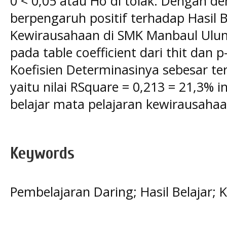
0 < 0,05 atau Ho di tolak. Dengan d
berpengaruh positif terhadap Hasil B
Kewirausahaan di SMK Manbaul Ulum B
pada table coefficient dari thit dan p-
Koefisien Determinasinya sebesar ter
yaitu nilai RSquare = 0,213 = 21,3% ini
belajar mata pelajaran kewirausaha
Keywords
Pembelajaran Daring; Hasil Belajar;