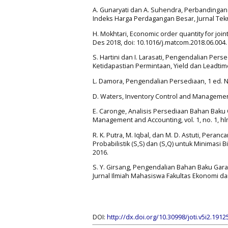
A. Gunaryati dan A. Suhendra, Perbandinga
Indeks Harga Perdagangan Besar, Jurnal Tekno
H. Mokhtari, Economic order quantity for joi
Des 2018, doi: 10.1016/j.matcom.2018.06.004.
S. Hartini dan I. Larasati, Pengendalian 
Ketidapastian Permintaan, Yield dan Leadtime, 
L. Damora, Pengendalian Persediaan, 1 ed. 
D. Waters, Inventory Control and Management,
E. Caronge, Analisis Persediaan Bahan Baku
Management and Accounting, vol. 1, no. 1, hl
R. K. Putra, M. Iqbal, dan M. D. Astuti, Pe
Probabilistik (S,S) dan (S,Q) untuk Minimasi Bi
2016.
S. Y. Girsang, Pengendalian Bahan Baku Gar
Jurnal Ilmiah Mahasiswa Fakultas Ekonomi dan B
DOI:
http://dx.doi.org/10.30998/joti.v5i2.1912