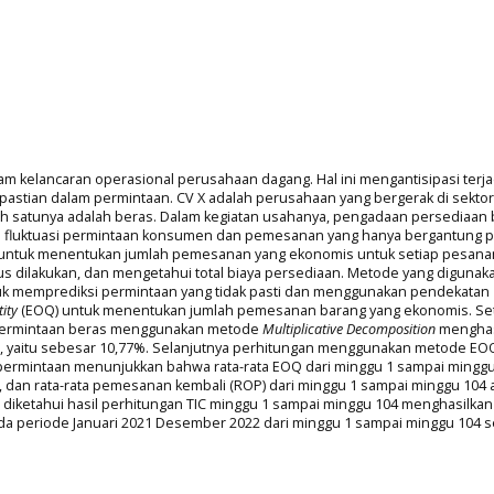
 kelancaran operasional perusahaan dagang. Hal ini mengantisipasi terja
kpastian dalam permintaan. CV X adalah perusahaan yang bergerak di sektor
ah satunya adalah beras. Dalam kegiatan usahanya, pengadaan persediaan 
ya fluktuasi permintaan konsumen dan pemesanan yang hanya bergantung 
uan untuk menentukan jumlah pemesanan yang ekonomis untuk setiap pesana
dilakukan, dan mengetahui total biaya persediaan. Metode yang digunak
tuk memprediksi permintaan yang tidak pasti dan menggunakan pendekatan
ity
(EOQ) untuk menentukan jumlah pemesanan barang yang ekonomis. Se
 permintaan beras menggunakan metode
Multiplicative Decomposition
menghas
l, yaitu sebesar 10,77%. Selanjutnya perhitungan menggunakan metode EO
ermintaan menunjukkan bahwa rata-rata EOQ dari minggu 1 sampai minggu
, dan rata-rata pemesanan kembali (ROP) dari minggu 1 sampai minggu 104 
iketahui hasil perhitungan TIC minggu 1 sampai minggu 104 menghasilkan 
ada periode Januari 2021 Desember 2022 dari minggu 1 sampai minggu 104 