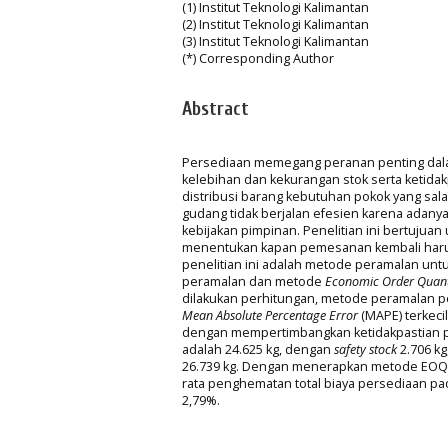
(1) Institut Teknologi Kalimantan
(2) Institut Teknologi Kalimantan
(3) Institut Teknologi Kalimantan
(*) Corresponding Author
Abstract
Persediaan memegang peranan penting dalam
kelebihan dan kekurangan stok serta ketida
distribusi barang kebutuhan pokok yang sal
gudang tidak berjalan efesien karena adan
kebijakan pimpinan. Penelitian ini bertuj
menentukan kapan pemesanan kembali harus 
penelitian ini adalah metode peramalan un
peramalan dan metode
Economic Order Quant
dilakukan perhitungan, metode peramalan
Mean Absolute Percentage Error
(MAPE) terkeci
dengan mempertimbangkan ketidakpastian p
adalah 24.625 kg, dengan
safety stock
2.706 kg
26.739 kg. Dengan menerapkan metode EOQ d
rata penghematan total biaya persediaan p
2,79%.