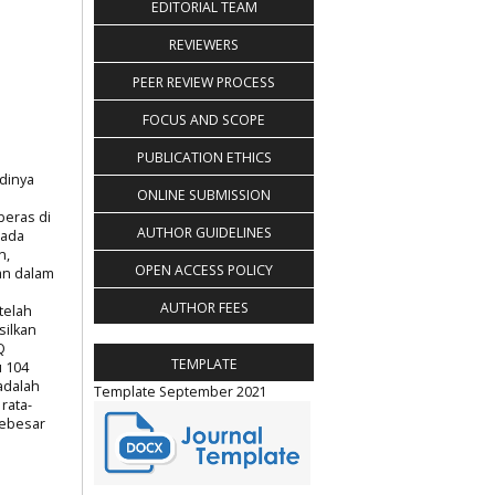
EDITORIAL TEAM
REVIEWERS
PEER REVIEW PROCESS
FOCUS AND SCOPE
PUBLICATION ETHICS
dinya
ONLINE SUBMISSION
beras di
AUTHOR GUIDELINES
pada
n,
OPEN ACCESS POLICY
an dalam
AUTHOR FEES
telah
ilkan
Q
TEMPLATE
 104
adalah
Template September 2021
rata-
sebesar