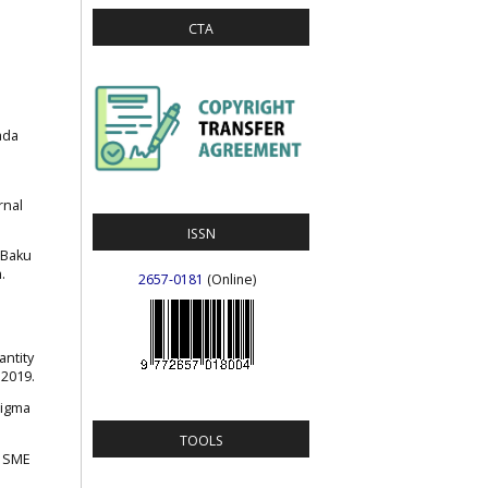
CTA
ada
rnal
ISSN
 Baku
.
2657-0181
(Online)
antity
 2019.
Sigma
TOOLS
r SME