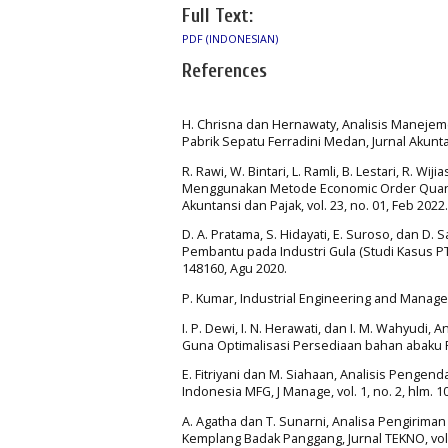
Full Text:
PDF (INDONESIAN)
References
H. Chrisna dan Hernawaty, Analisis Maneje
Pabrik Sepatu Ferradini Medan, Jurnal Akuntans
R. Rawi, W. Bintari, L. Ramli, B. Lestari, R. 
Menggunakan Metode Economic Order Quantit
Akuntansi dan Pajak, vol. 23, no. 01, Feb 2022.
D. A. Pratama, S. Hidayati, E. Suroso, dan D
Pembantu pada Industri Gula (Studi Kasus PT. 
148160, Agu 2020.
P. Kumar, Industrial Engineering and Managem
I. P. Dewi, I. N. Herawati, dan I. M. Wahyu
Guna Optimalisasi Persediaan bahan abaku Pen
E. Fitriyani dan M. Siahaan, Analisis Pen
Indonesia MFG, J Manage, vol. 1, no. 2, hlm. 
A. Agatha dan T. Sunarni, Analisa Pengirim
Kemplang Badak Panggang, Jurnal TEKNO, vol. 