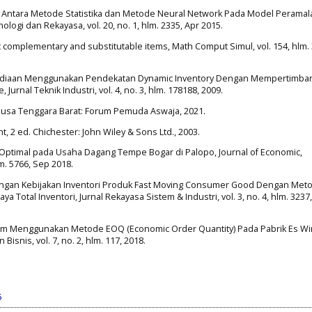
n Antara Metode Statistika dan Metode Neural Network Pada Model Peramal
logi dan Rekayasa, vol. 20, no. 1, hlm. 2335, Apr 2015.
nt complementary and substitutable items, Math Comput Simul, vol. 154, hlm.
Persediaan Menggunakan Pendekatan Dynamic Inventory Dengan Mempertimba
Jurnal Teknik Industri, vol. 4, no. 3, hlm. 178188, 2009.
Nusa Tenggara Barat: Forum Pemuda Aswaja, 2021.
 2 ed. Chichester: John Wiley & Sons Ltd., 2003.
 Optimal pada Usaha Dagang Tempe Bogar di Palopo, Journal of Economic,
m. 5766, Sep 2018.
rancangan Kebijakan Inventori Produk Fast Moving Consumer Good Dengan Met
aya Total Inventori, Jurnal Rekayasa Sistem & Industri, vol. 3, no. 4, hlm. 3237
am Menggunakan Metode EOQ (Economic Order Quantity) Pada Pabrik Es Wira
isnis, vol. 7, no. 2, hlm. 117, 2018.
5