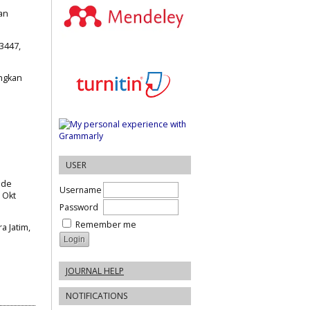
an
 3447,
ngkan
USER
ode
Username
, Okt
Password
Remember me
 Jatim,
JOURNAL HELP
NOTIFICATIONS