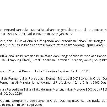
men Persediaan Dalam Memaksimalkan Pengendalian Internal Persediaan P
i Bisnis & Publik, vol. 8, no. 2, hlm. 8292, Jan 2018.
Wijiastuti, dan I. G. Dewi, Analisis Pengendalian Persediaan Bahan Baku Dengan
y (Studi Kasus Pada Koperasi Wanita Patra Kasim Sorong-Papua Barat), Ju
. Sartika, Analisis Peramalan Permintaan dan Pengendalian Persediaan Bahan
XYZ Lampung Utara), Jurnal Penelitian Pertanian Terapan, vol. 20, no. 2, hlm
ent. Chennai: Pearson India Education Services Pvt. Ltd, 2015.
di, Analisis Pengendalian Persediaan Dengan Metode (EOQ) Economic Order Qu
gemas AIr Mineral, Jurnal Akuntansi Profesi, vol. 10, no. 2, hlm. 5465, Des
gendalian Persediaan Bahan Baku dengan Menggunakan Metode EOQ pada PT 
102106, Des 2020.
an Optimal Dengan Metode Economic Order Quantity (EOQ) Kondisi Backorde
16, no. 1, hlm. 3544, Apr 2020.