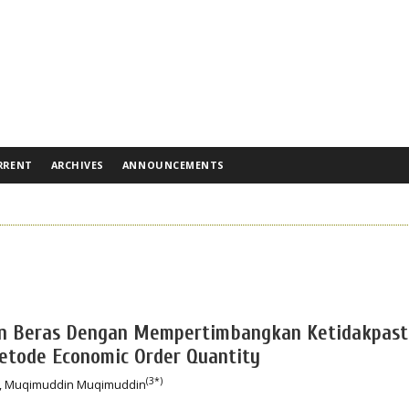
RRENT
ARCHIVES
ANNOUNCEMENTS
an Beras Dengan Mempertimbangkan Ketidakpast
tode Economic Order Quantity
(3*)
, Muqimuddin Muqimuddin