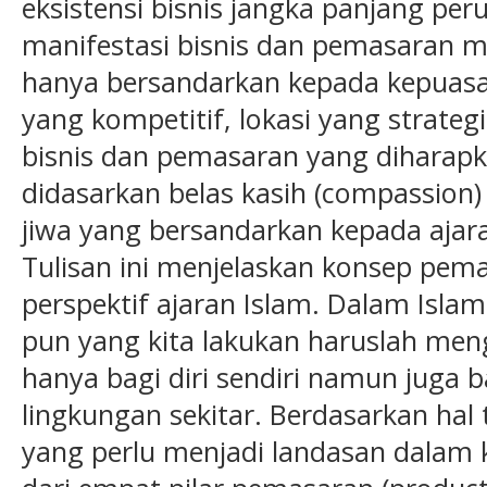
eksistensi bisnis jangka panjang pe
manifestasi bisnis dan pemasaran mo
hanya bersandarkan kepada kepuasan
yang kompetitif, lokasi yang strategis
bisnis dan pemasaran yang diharapk
didasarkan belas kasih (compassion)
jiwa yang bersandarkan kepada ajar
Tulisan ini menjelaskan konsep pemas
perspektif ajaran Islam. Dalam Isl
pun yang kita lakukan haruslah meng
hanya bagi diri sendiri namun juga b
lingkungan sekitar. Berdasarkan hal
yang perlu menjadi landasan dalam 