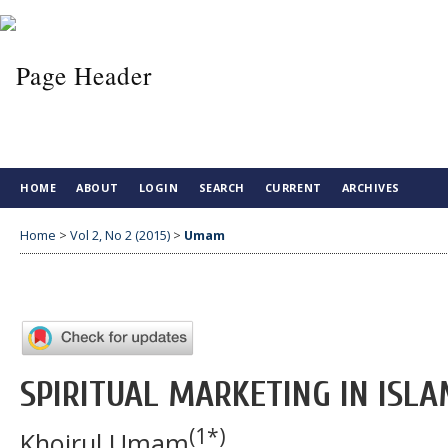
HOME
ABOUT
LOGIN
SEARCH
CURRENT
ARCHIVES
Home
>
Vol 2, No 2 (2015)
>
Umam
SPIRITUAL MARKETING IN ISLA
(1*)
Khoirul Umam