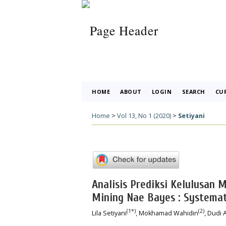
HOME
ABOUT
LOGIN
SEARCH
CU
Home
>
Vol 13, No 1 (2020)
>
Setiyani
Analisis Prediksi Kelulusa
Mining Nae Bayes : Systema
(1*)
(2)
Lila Setiyani
, Mokhamad Wahidin
, Dudi 