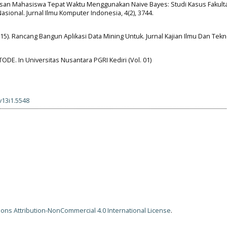
Kelulusan Mahasiswa Tepat Waktu Menggunakan Naive Bayes: Studi Kasus Fakult
sional. Jurnal Ilmu Komputer Indonesia, 4(2), 3744.
 (2015). Rancang Bangun Aplikasi Data Mining Untuk. Jurnal Kajian Ilmu Dan Tekn
ODE. In Universitas Nusantara PGRI Kediri (Vol. 01)
v13i1.5548
ns Attribution-NonCommercial 4.0 International License
.