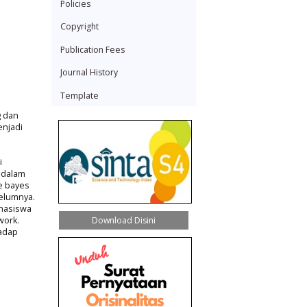
Policies
Copyright
Publication Fees
Journal History
Template
g dan
enjadi
i
idalam
e bayes
elumnya.
ahasiswa
work.
Download Disini
hadap