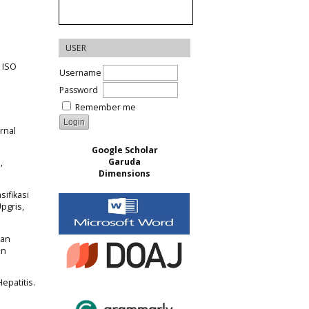
USER
 ISO
Username
Password
Remember me
rnal
Google Scholar
Garuda
,
Dimensions
ifikasi
pgris,
kan
an
epatitis.