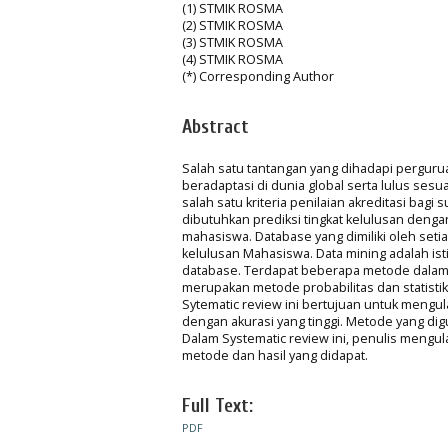
(1) STMIK ROSMA
(2) STMIK ROSMA
(3) STMIK ROSMA
(4) STMIK ROSMA
(*) Corresponding Author
Abstract
Salah satu tantangan yang dihadapi perguru
beradaptasi di dunia global serta lulus ses
salah satu kriteria penilaian akreditasi bagi
dibutuhkan prediksi tingkat kelulusan deng
mahasiswa. Database yang dimiliki oleh seti
kelulusan Mahasiswa. Data mining adalah is
database. Terdapat beberapa metode dalam 
merupakan metode probabilitas dan statist
Sytematic review ini bertujuan untuk meng
dengan akurasi yang tinggi. Metode yang d
Dalam Systematic review ini, penulis mengul
metode dan hasil yang didapat.
Full Text:
PDF