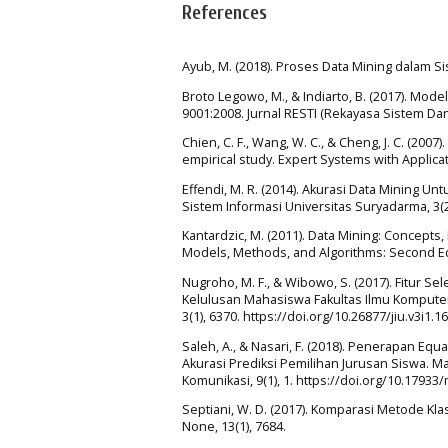
References
Ayub, M. (2018). Proses Data Mining dalam S
Broto Legowo, M., & Indiarto, B. (2017). Mo
9001:2008. Jurnal RESTI (Rekayasa Sistem Dan T
Chien, C. F., Wang, W. C., & Cheng, J. C. (20
empirical study. Expert Systems with Applicat
Effendi, M. R. (2014). Akurasi Data Mining
Sistem Informasi Universitas Suryadarma, 3(2)
Kantardzic, M. (2011). Data Mining: Concepts
Models, Methods, and Algorithms: Second Ed
Nugroho, M. F., & Wibowo, S. (2017). Fitur S
Kelulusan Mahasiswa Fakultas Ilmu Komputer
3(1), 6370. https://doi.org/10.26877/jiu.v3i1.1
Saleh, A., & Nasari, F. (2018). Penerapan Eq
Akurasi Prediksi Pemilihan Jurusan Siswa. Ma
Komunikasi, 9(1), 1. https://doi.org/10.17933/
Septiani, W. D. (2017). Komparasi Metode Klas
None, 13(1), 7684.