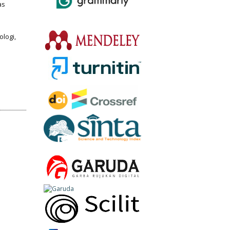
as
ologi,