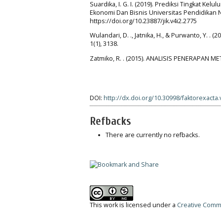
Suardika, I. G. I. (2019). Prediksi Tingkat 
Ekonomi Dan Bisnis Universitas Pendidikan Na
https://doi.org/10.23887/jik.v4i2.2775
Wulandari, D. ., Jatnika, H., & Purwanto, Y. .
1(1), 3138.
Zatmiko, R. . (2015). ANALISIS PENERAPAN MET
DOI:
http://dx.doi.org/10.30998/faktorexacta.
Refbacks
There are currently no refbacks.
This work is licensed under a
Creative Commo