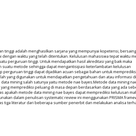
an tinggi adalah menghasilkan sarjana yang mempunyai kopetensi, bersain
uai dengan waktu yang telah ditentukan. Kelulusan mahasiswa tepat waktu m
 suatu perguruan tinggi. Untuk mendapatkan hasil akreditasi yang baik maka
an suatu metode sehingga dapat mengantisipasi keterlambatan kelulusan
ap perguruan tinggi dapat dijadikan acuan sebagai bahan untuk memprediks
tilah yang digunakan untuk mendapatkan pengetahuan dan atau informasi d
data mining salah satunya yaitu metode nae bayes.Metode data mining na
ik yang memprediksi peluang di masa depan berdasarkan data yang ada seb
ulas apakah metode data mining nae bayes dapat memprediksi kelulusan m
igunakan dalam penulisan systematic review ini menggunakan PRISMA frame
as tiga literatur dari beberapa sumber penerbit dan melakukan analisa ter