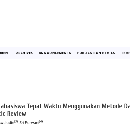
RRENT
ARCHIVES
ANNOUNCEMENTS
PUBLICATION ETHICS
TEMP
n Mahasiswa Tepat Waktu Menggunakan Metode D
tic Review
(3)
(4)
Awaludin
, Sri Purwani