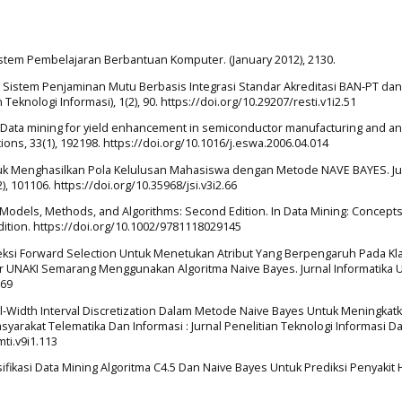
istem Pembelajaran Berbantuan Komputer. (January 2012), 2130.
del Sistem Penjaminan Mutu Berbasis Integrasi Standar Akreditasi BAN-PT dan
eknologi Informasi), 1(2), 90. https://doi.org/10.29207/resti.v1i2.51
07). Data mining for yield enhancement in semiconductor manufacturing and an
ions, 33(1), 192198. https://doi.org/10.1016/j.eswa.2006.04.014
 Untuk Menghasilkan Pola Kelulusan Mahasiswa dengan Metode NAVE BAYES. Ju
, 101106. https://doi.org/10.35968/jsi.v3i2.66
, Models, Methods, and Algorithms: Second Edition. In Data Mining: Concepts
ition. https://doi.org/10.1002/9781118029145
eleksi Forward Selection Untuk Menetukan Atribut Yang Berpengaruh Pada Klas
 UNAKI Semarang Menggunakan Algoritma Naive Bayes. Jurnal Informatika U
669
ual-Width Interval Discretization Dalam Metode Naive Bayes Untuk Meningkat
syarakat Telematika Dan Informasi : Jurnal Penelitian Teknologi Informasi D
mti.v9i1.113
ifikasi Data Mining Algoritma C4.5 Dan Naive Bayes Untuk Prediksi Penyakit H