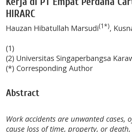
Kerja di PT Empat Perdana Ca
HIRARC
(1*)
Hauzan Hibatullah Marsudi
, Kusn
(1)
(2) Universitas Singaperbangsa Kar
(*) Corresponding Author
Abstract
Work accidents are unwanted cases, o
cause loss of time, property, or death,