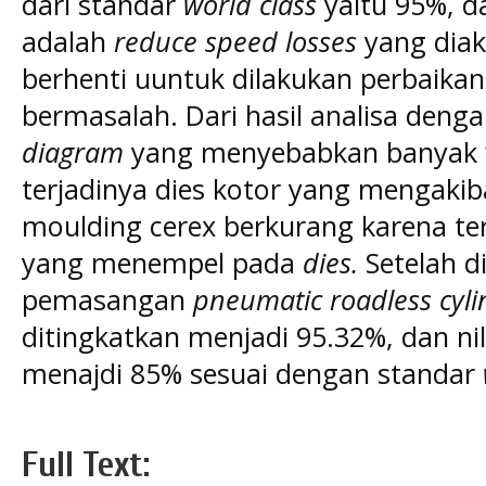
dari standar
world class
yaitu 95%, da
adalah
reduce speed losses
yang dia
berhenti uuntuk dilakukan perbaika
bermasalah. Dari hasil analisa de
diagram
yang menyebabkan banyak 
terjadinya dies kotor yang mengaki
moulding cerex berkurang karena ter
yang menempel pada
dies.
Setelah d
pemasangan
pneumatic roadless cyli
ditingkatkan menjadi 95.32%, dan nil
menajdi 85% sesuai dengan standar
Full Text: