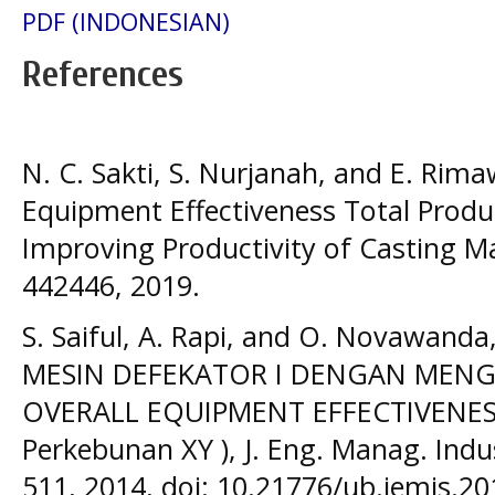
PDF (INDONESIAN)
References
N. C. Sakti, S. Nurjanah, and E. Rima
Equipment Effectiveness Total Produ
Improving Productivity of Casting Mac
442446, 2019.
S. Saiful, A. Rapi, and O. Novawan
MESIN DEFEKATOR I DENGAN ME
OVERALL EQUIPMENT EFFECTIVENESS(
Perkebunan XY ), J. Eng. Manag. Industi
511, 2014, doi: 10.21776/ub.jemis.20