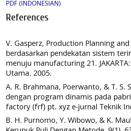
PDF (INDONESIAN)
References
V. Gasperz, Production Planning and
berdasarkan pendekatan sistem terin
menuju manufacturing 21. JAKARTA:
Utama. 2005.
A. R. Brahmana, Poerwanto, & T. S. 
dengan program dinamis pada pabrik 
factory (frf) pt. xyz e-jurnal Teknik I
B. H. Purnomo, Y. Wibowo, & K. Maul
Kerupuk Puli Dengan Metode, 9(1), 6