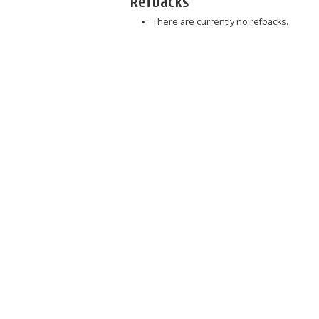
Refbacks
There are currently no refbacks.
pajaktoto
slot gacor
medantoto
situs slot gacor
Slot gacor
slot gacor
medantoto
medantoto
malukutoto
cipit88
slot gacor
toto slot
slot gacor
slot gacor
bosgacor
slot gacor
bosgacor
slot depo 5k
slot gacor
sbobet
SLOT GACOR
slot gacor
situs toto
situs toto
toto slot
mahjong