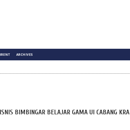
RRENT
ARCHIVES
SNIS BIMBINGAR BELAJAR GAMA UI CABANG KRA