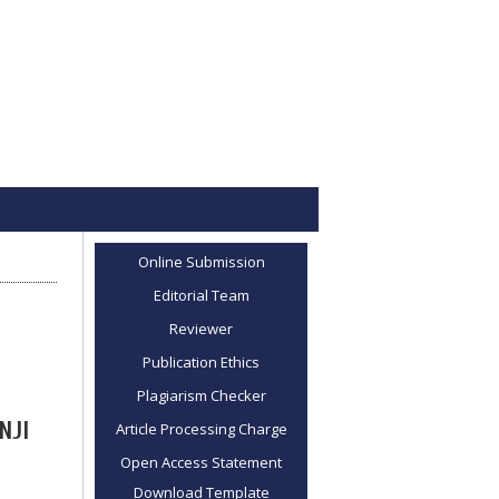
Online Submission
Editorial Team
Reviewer
Publication Ethics
Plagiarism Checker
NJI
Article Processing Charge
Open Access Statement
Download Template