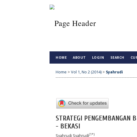
HOME
ABOUT
LOGIN
SEARCH
CU
Home
>
Vol 1, No 2 (2014)
>
Syahrudi
STRATEGI PENGEMBANGAN BI
- BEKASI
(1*)
Syahrudi Syahrudi