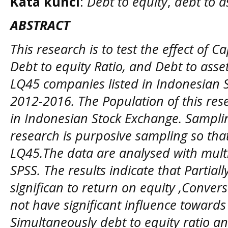
Kata kunci
:
Debt to equity
,
debt to a
ABSTRACT
This research is to test the effect of C
Debt to equity Ratio, and Debt to asset
LQ45 companies listed in Indonesian 
2012-2016. The Population of this rese
in Indonesian Stock Exchange. Sampli
research is purposive sampling so th
LQ45.The data are analysed with mult
SPSS. The results indicate that Partiall
significan to return on equity ,Convers
not have significant influence towards
Simultaneously debt to equity ratio an