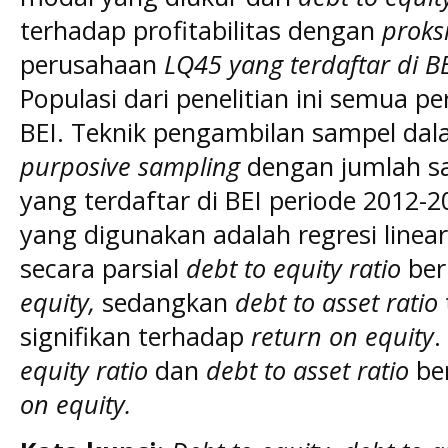
terhadap profitabilitas dengan
proks
perusahaan
LQ45 yang terdaftar di B
Populasi dari penelitian ini semua p
BEI. Teknik pengambilan sampel dala
purposive sampling
dengan jumlah s
yang terdaftar di BEI periode 2012-2
yang digunakan adalah regresi linear
secara parsial
debt to equity ratio
ber
equity,
sedangkan
debt to asset ratio
signifikan terhadap
return on equity
.
equity ratio
dan
debt to asset ratio
be
on equity.