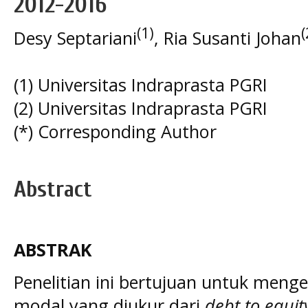
2012-2016
(1)
(
Desy Septariani
, Ria Susanti Johan
(1) Universitas Indraprasta PGRI
(2) Universitas Indraprasta PGRI
(*) Corresponding Author
Abstract
ABSTRAK
Penelitian ini bertujuan untuk meng
modal yang diukur dari
debt to equit