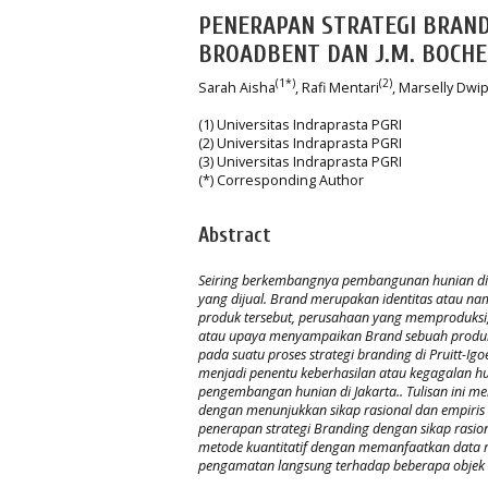
PENERAPAN STRATEGI BRAN
BROADBENT DAN J.M. BOCHE
(1*)
(2)
Sarah Aisha
, Rafi Mentari
, Marselly Dwip
(1) Universitas Indraprasta PGRI
(2) Universitas Indraprasta PGRI
(3) Universitas Indraprasta PGRI
(*) Corresponding Author
Abstract
Seiring berkembangnya pembangunan hunian di 
yang dijual. Brand merupakan identitas atau nam
produk tersebut, perusahaan yang memproduksi, 
atau upaya menyampaikan Brand sebuah produk 
pada suatu proses strategi branding di Pruitt-I
menjadi penentu keberhasilan atau kegagalan huni
pengembangan hunian di Jakarta.. Tulisan ini me
dengan menunjukkan sikap rasional dan empiris
penerapan strategi Branding dengan sikap rasio
metode kuantitatif dengan memanfaatkan data res
pengamatan langsung terhadap beberapa objek h