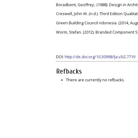
Boradbent, Geoffrey;. (1988). Design in Arch
Creswell, John W. (n.d.). Third Edition Quali
Green Building Council ndonesia. (2014, Aug
Worm, Stefan. (2012). Branded Component Str
DOI:
http://dx.doi.org/10.30998/lja.v3i2.7719
Refbacks
There are currently no refbacks.