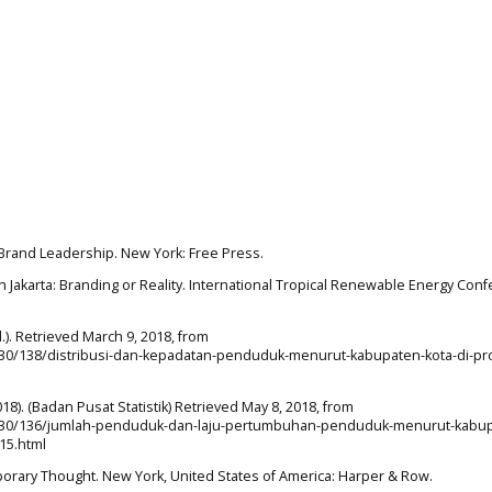
). Brand Leadership. New York: Free Press.
 in Jakarta: Branding or Reality. International Tropical Renewable Energy Con
d.). Retrieved March 9, 2018, from
01/30/138/distribusi-dan-kepadatan-penduduk-menurut-kabupaten-kota-di-pro
018). (Badan Pusat Statistik) Retrieved May 8, 2018, from
7/01/30/136/jumlah-penduduk-dan-laju-pertumbuhan-penduduk-menurut-kabu
015.html
porary Thought. New York, United States of America: Harper & Row.