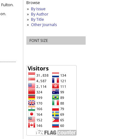
Browse
 Fulton.
By Issue
ion.
By Author
By Title
Other Journals
FONT SIZE