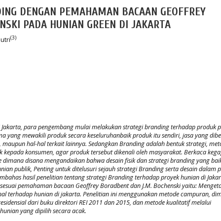
DING DENGAN PEMAHAMAN BACAAN GEOFFREY
NSKI PADA HUNIAN GREEN DI JAKARTA
(3)
utri
Jakarta, para pengembang mulai melakukan strategi branding terhadap produk p
a yang mewakili produk secara keseluruhanbaik produk itu sendiri, jasa yang dibe
maupun hal-hal terkait lainnya. Sedangkan Branding adalah bentuk strategi, met
kepada konsumen, agar produk tersebut dikenali oleh masyarakat. Berkaca keg
goe dimana disana mengandaikan bahwa desain fisik dan strategi branding yang bai
an publik, Penting untuk ditelusuri sejauh strategi Branding serta desain dalam p
mbahas hasil penelitian tentang strategi Branding terhadap proyek hunian di Jakar
 sesuai pemahaman bacaan Geoffrey Boradbent dan J.M. Bochenski yaitu: Menget
nal terhadap hunian di jakarta. Penelitian ini menggunakan metode campuran, di
idensial dari buku direktori REI 2011 dan 2015, dan metode kualitatif melalui
unian yang dipilih secara acak.