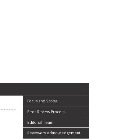
Focus and Scope
Peer-Review Process
Editorial Team
Reviewers Acknowledgement