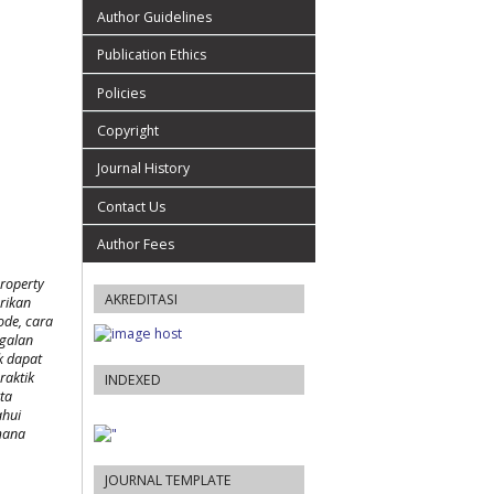
Author Guidelines
Publication Ethics
Policies
Copyright
Journal History
Contact Us
Author Fees
roperty
AKREDITASI
rikan
ode, cara
agalan
k dapat
raktik
INDEXED
ta
ahui
mana
JOURNAL TEMPLATE