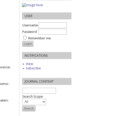
USER
Username
Password
Remember me
NOTIFICATIONS
View
ference.
Subscribe
JOURNAL CONTENT
vinsi-
Search Scope
paten-