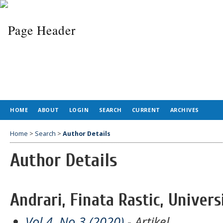
HOME
ABOUT
LOGIN
SEARCH
CURRENT
ARCHIVES
Home
>
Search
>
Author Details
Author Details
Andrari, Finata Rastic, Univer
Vol 4, No 3 (2020)
- Artikel