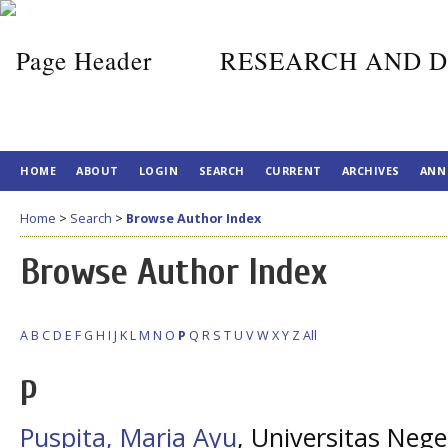
RESEARCH AND D
HOME
ABOUT
LOGIN
SEARCH
CURRENT
ARCHIVES
ANN
Home
>
Search
>
Browse Author Index
Browse Author Index
A
B
C
D
E
F
G
H
I
J
K
L
M
N
O
P
Q
R
S
T
U
V
W
X
Y
Z
All
P
Puspita, Maria Ayu
, Universitas Neg