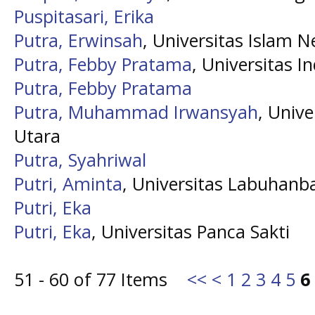
Puspitasari, Erika
Putra, Erwinsah
, Universitas Islam 
Putra, Febby Pratama
, Universitas I
Putra, Febby Pratama
Putra, Muhammad Irwansyah
, Univ
Utara
Putra, Syahriwal
Putri, Aminta
, Universitas Labuhanb
Putri, Eka
Putri, Eka
, Universitas Panca Sakti
51 - 60 of 77 Items
<<
<
1
2
3
4
5
6