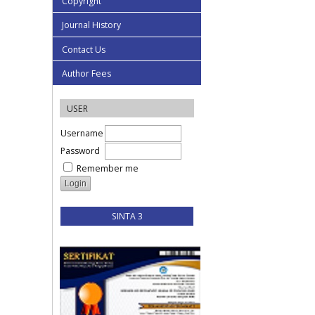
Copyright
Journal History
Contact Us
Author Fees
USER
Username
Password
Remember me
SINTA 3