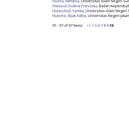
Husna, Miftahul
, Universitas Islam Negeri S
Hutasoit, Evalina Franciska
, Badan Kependudu
Hutasuhut, Sartika
, Universitas Islam Negeri
Hutomo, Bijak Aditia
, Universitas Negeri Jakar
91 - 97 of 97 Items
<<
<
5
6
7
8
9
10