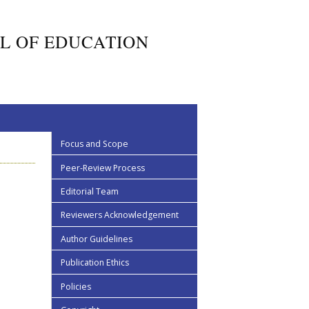
L OF EDUCATION
Focus and Scope
Peer-Review Process
Editorial Team
Reviewers Acknowledgement
Author Guidelines
Publication Ethics
Policies