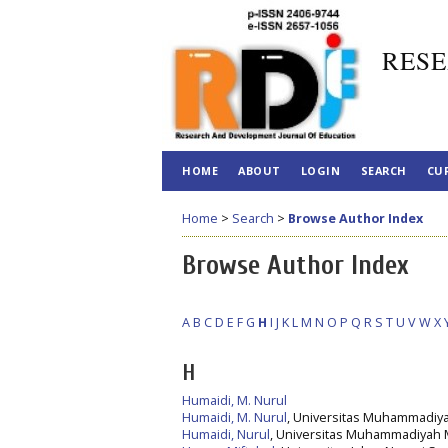
RESE
HOME
ABOUT
LOGIN
SEARCH
CU
Home
>
Search
>
Browse Author Index
Browse Author Index
A
B
C
D
E
F
G
H
I
J
K
L
M
N
O
P
Q
R
S
T
U
V
W
X
H
Humaidi, M. Nurul
Humaidi, M. Nurul
, Universitas Muhammadiy
Humaidi, Nurul
, Universitas Muhammadiyah 