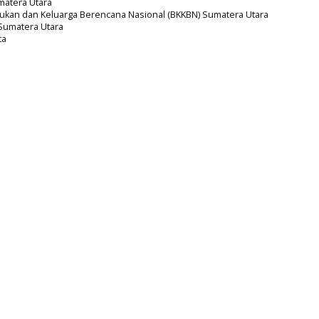
umatera Utara
kan dan Keluarga Berencana Nasional (BKKBN) Sumatera Utara
 Sumatera Utara
ta