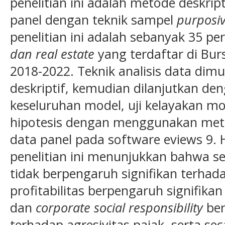
penelitian ini adalah metode deskripti
panel dengan teknik sampel
p
urposi
penelitian ini adalah sebanyak 35 p
dan real estate
yang terdaftar di Bur
2018-2022. Teknik analisis data dimul
deskriptif, kemudian dilanjutkan denga
keseluruhan model, uji kelayakan mode
hipotesis dengan menggunakan metode
data panel pada software eviews 9. H
penelitian ini menunjukkan bahwa se
tidak berpengaruh signifikan terhada
profitabilitas berpengaruh signifikan
dan
corporate social responsibility
ber
terhadap agresivitas pajak, serta s