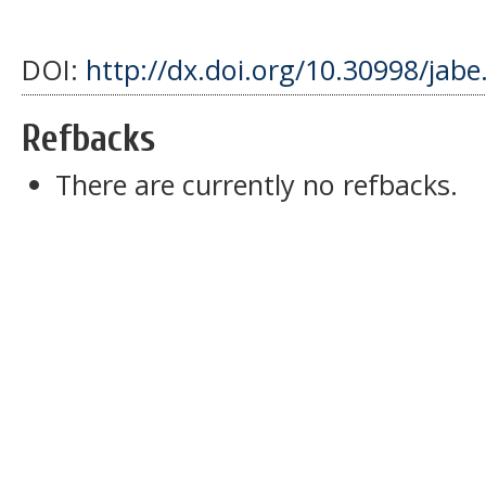
DOI:
http://dx.doi.org/10.30998/jabe
Refbacks
There are currently no refbacks.
slot dana 5000
slot pulsa indosat
slot gacor
sbobet
pajaktoto
slot gacor
medantoto
situs slot gacor
Slot gacor
slot gacor
medantoto