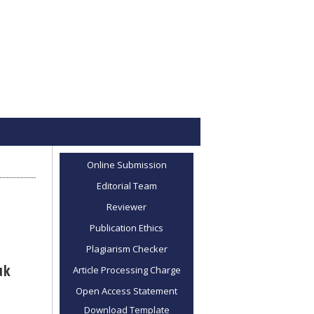
Online Submission
Editorial Team
Reviewer
Publication Ethics
Plagiarism Checker
uk
Article Processing Charge
Open Access Statement
Download Template