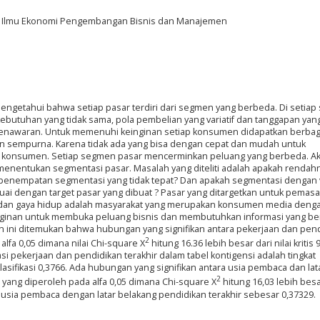
gi Ilmu Ekonomi Pengembangan Bisnis dan Manajemen
ngetahui bahwa setiap pasar terdiri dari segmen yang berbeda. Di setia
kebutuhan yang tidak sama, pola pembelian yang variatif dan tanggapan yan
enawaran. Untuk memenuhi keinginan setiap konsumen didapatkan berbag
an sempurna. Karena tidak ada yang bisa dengan cepat dan mudah untuk
konsumen. Setiap segmen pasar mencerminkan peluang yang berbeda. Ak
 menentukan segmentasi pasar. Masalah yang diteliti adalah apakah rendah
penempatan segmentasi yang tidak tepat? Dan apakah segmentasi dengan 
suai dengan target pasar yang dibuat ? Pasar yang ditargetkan untuk pemas
i dan gaya hidup adalah masyarakat yang merupakan konsumen media deng
keinginan untuk membuka peluang bisnis dan membutuhkan informasi yang be
n ini ditemukan bahwa hubungan yang signifikan antara pekerjaan dan pen
2
alfa 0,05 dimana nilai Chi-square X
hitung 16.36 lebih besar dari nilai kritis 
asi pekerjaan dan pendidikan terakhir dalam tabel kontigensi adalah tingkat
ifikasi 0,3766. Ada hubungan yang signifikan antara usia pembaca dan lat
2
 yang diperoleh pada alfa 0,05 dimana Chi-square X
hitung 16,03 lebih besa
nsi usia pembaca dengan latar belakang pendidikan terakhir sebesar 0,37329.