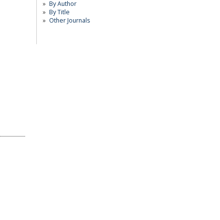
By Author
By Title
Other Journals