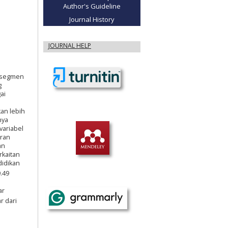
Author's Guideline
Journal History
JOURNAL HELP
p segmen
g
ai
an lebih
nya
variabel
aran
an
rkaitan
didikan
9.49
ar
r dari