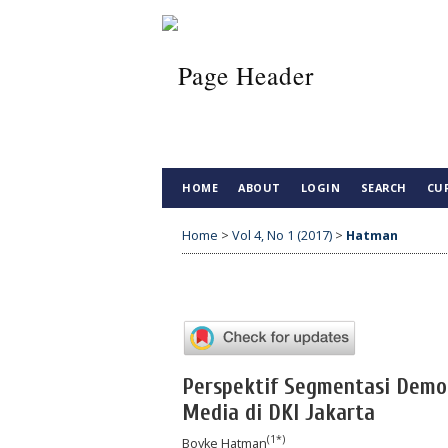
HOME
ABOUT
LOGIN
SEARCH
CU
Home
>
Vol 4, No 1 (2017)
>
Hatman
Perspektif Segmentasi Demog
Media di DKI Jakarta
(1*)
Boyke Hatman