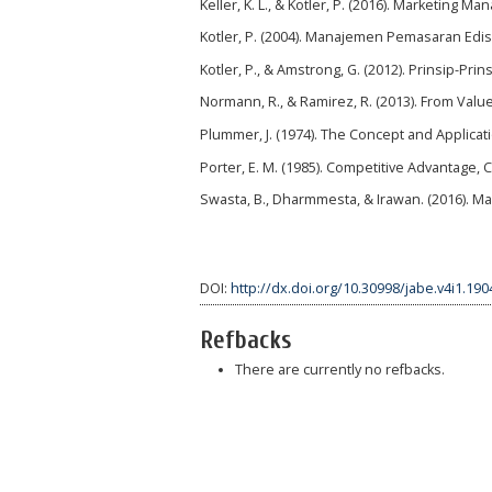
Keller, K. L., & Kotler, P. (2016). Marketing 
Kotler, P. (2004). Manajemen Pemasaran Edisi
Kotler, P., & Amstrong, G. (2012). Prinsip-Prin
Normann, R., & Ramirez, R. (2013). From Value
Plummer, J. (1974). The Concept and Applicati
Porter, E. M. (1985). Competitive Advantage,
Swasta, B., Dharmmesta, & Irawan. (2016). 
DOI:
http://dx.doi.org/10.30998/jabe.v4i1.190
Refbacks
There are currently no refbacks.
slot dana 5000
slot pulsa indosat
slot gacor
sbobet