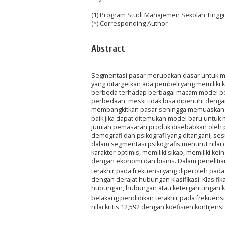
(1) Program Studi Manajemen Sekolah Ting
(*) Corresponding Author
Abstract
Segmentasi pasar merupakan dasar untuk me
yang ditargetkan ada pembeli yang memiliki 
berbeda terhadap berbagai macam model p
perbedaan, meski tidak bisa dipenuhi deng
membangkitkan pasar sehingga memuaskan 
baik jika dapat ditemukan model baru untuk
jumlah pemasaran produk disebabkan oleh 
demografi dan psikografi yang ditangani, se
dalam segmentasi psikografis menurut nila
karakter optimis, memiliki sikap, memiliki 
dengan ekonomi dan bisnis. Dalam penelitia
terakhir pada frekuensi yang diperoleh pada 
dengan derajat hubungan klasifikasi. Klasifik
hubungan, hubungan atau ketergantungan klas
belakang pendidikan terakhir pada frekuensi
nilai kritis 12,592 dengan koefisien kontije